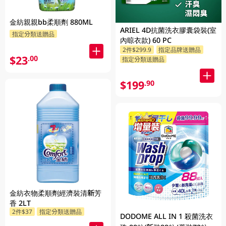
金紡親親bb柔順劑 880ML
ARIEL 4D抗菌洗衣膠囊袋裝(室
指定分類送贈品
內晾衣款) 60 PC
2件$299.9
指定品牌送贈品
$23
.00
指定分類送贈品
$199
.90
金紡衣物柔順劑經濟裝清新芳
香 2LT
2件$37
指定分類送贈品
DODOME ALL IN 1 殺菌洗衣