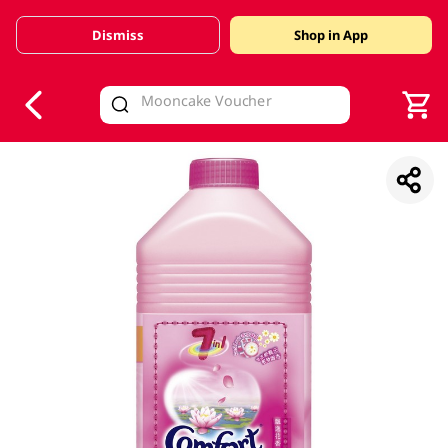
Dismiss
Shop in App
V
alid Until 30 June 2026