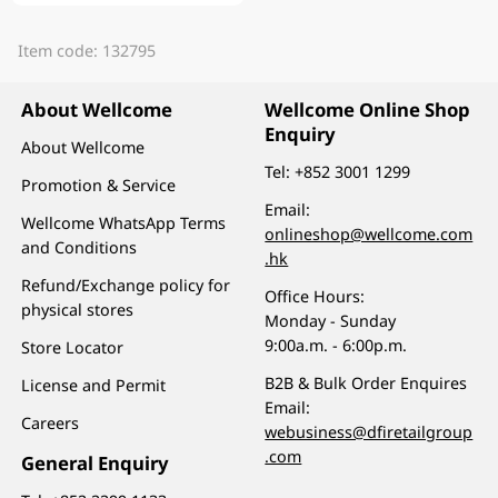
Item code: 132795
About Wellcome
Wellcome Online Shop
Enquiry
About Wellcome
Tel:
+852 3001 1299
Promotion & Service
Email:
Wellcome WhatsApp Terms
onlineshop@wellcome.com
and Conditions
.hk
Refund/Exchange policy for
Office Hours:
physical stores
Monday - Sunday
9:00a.m. - 6:00p.m.
Store Locator
B2B & Bulk Order Enquires
License and Permit
Email:
Careers
webusiness@dfiretailgroup
.com
General Enquiry