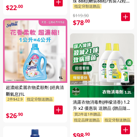
珠 88粒(新裝88粒/舊裝72粒隨
$22
.00
指定分類送贈品
機發貨)
$119.90
$78
.00
超濃縮柔麗衣物柔順劑 (經典清
新氣息)1L
2件$42.9
指定分類送贈品
滴露衣物消毒劑(檸檬清香) 1.2
升 x2 優惠裝 送贈品 (贈品隨機
$26
.90
買2件送1件贈品
發送)
指定品牌送贈品
指定分類送贈品
$98
.90