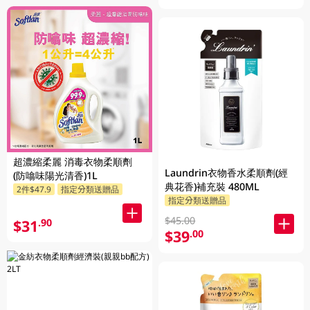
超濃縮柔麗 消毒衣物柔順劑
Laundrin衣物香水柔順劑(經
(防噏味陽光清香)1L
典花香)補充裝 480ML
2件$47.9
指定分類送贈品
指定分類送贈品
$45.00
$31
.90
$39
.00