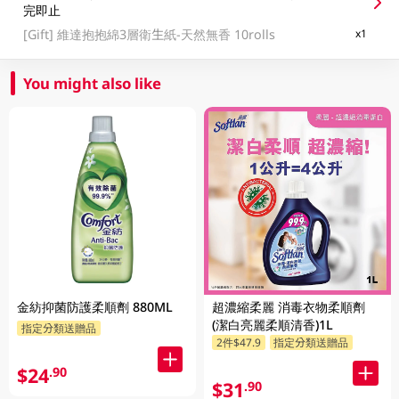
完即止
[Gift]
維達抱抱綿3層衛生紙-天然無香 10rolls
x1
You might also like
金紡抑菌防護柔順劑 880ML
超濃縮柔麗 消毒衣物柔順劑
(潔白亮麗柔順清香)1L
指定分類送贈品
2件$47.9
指定分類送贈品
$24
.90
$31
.90