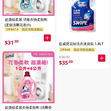
超濃縮柔麗 消毒衣物柔順劑
(柔順清新花香)1L
2件$47.9
指定分類送贈品
$31
.90
藍威寶花味洗衣液袋裝 1.8LT
2件$48
指定分類送贈品
$38.00
$35
.00
超濃縮柔麗衣物柔順劑 (清新香