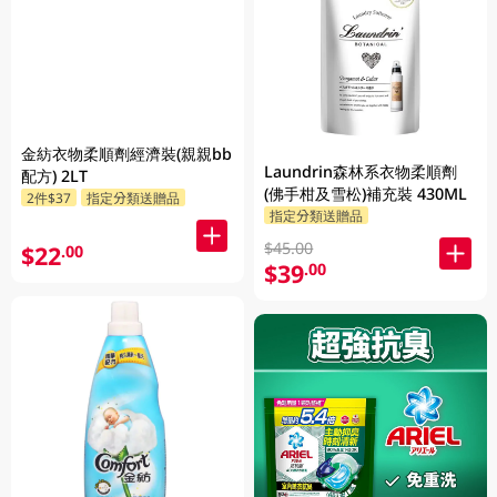
金紡衣物柔順劑經濟裝(親親bb
Laundrin森林系衣物柔順劑
配方) 2LT
(佛手柑及雪松)補充裝 430ML
2件$37
指定分類送贈品
指定分類送贈品
$45.00
$22
.00
$39
.00