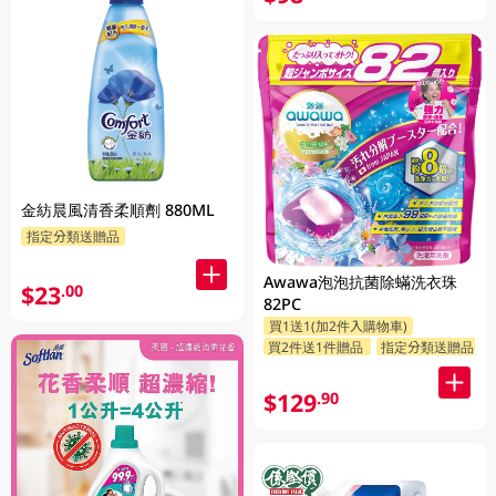
金紡晨風清香柔順劑 880ML
指定分類送贈品
Awawa泡泡抗菌除蟎洗衣珠
$23
.00
82PC
買1送1(加2件入購物車)
買2件送1件贈品
指定分類送贈品
$129
.90