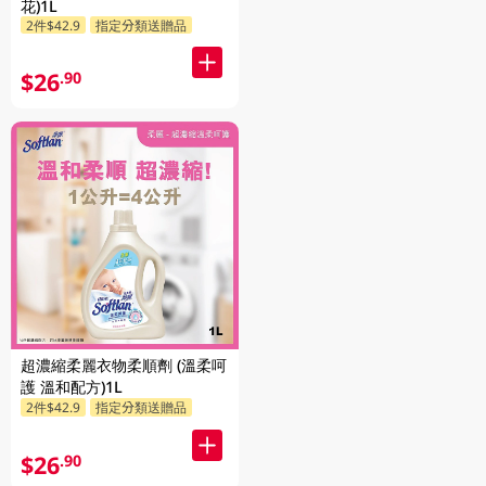
花)1L
2件$42.9
指定分類送贈品
$26
.90
超濃縮柔麗衣物柔順劑 (溫柔呵
護 溫和配方)1L
2件$42.9
指定分類送贈品
$26
.90