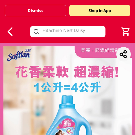
Dismiss
Shop in App
V
alid Until 30 June 2026