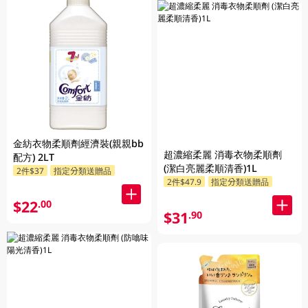
金紡衣物柔順劑經濟裝(親親bb
超濃縮柔麗 消毒衣物柔順劑
配方) 2LT
(潔白亮麗柔順清香)1L
2件$37
指定分類送贈品
2件$47.9
指定分類送贈品
$22
.00
$31
.90