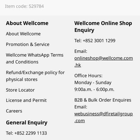
Item code: 529784
About Wellcome
Wellcome Online Shop
Enquiry
About Wellcome
Tel:
+852 3001 1299
Promotion & Service
Email:
Wellcome WhatsApp Terms
onlineshop@wellcome.com
and Conditions
.hk
Refund/Exchange policy for
Office Hours:
physical stores
Monday - Sunday
9:00a.m. - 6:00p.m.
Store Locator
B2B & Bulk Order Enquires
License and Permit
Email:
Careers
webusiness@dfiretailgroup
.com
General Enquiry
Tel:
+852 2299 1133