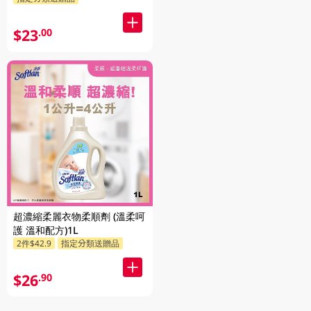
$23
.00
超濃縮柔麗衣物柔順劑 (溫柔呵
護 溫和配方)1L
2件$42.9
指定分類送贈品
$26
.90