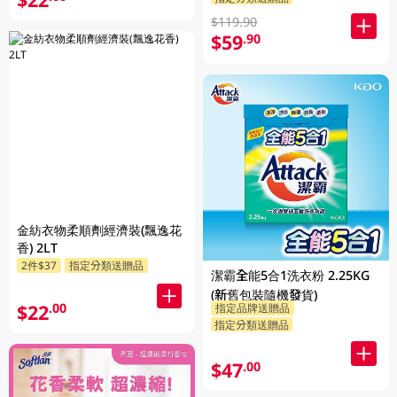
$119.90
$59
.90
金紡衣物柔順劑經濟裝(飄逸花
香) 2LT
2件$37
指定分類送贈品
潔霸全能5合1洗衣粉 2.25KG
(新舊包裝隨機發貨)
$22
.00
指定品牌送贈品
指定分類送贈品
$47
.00