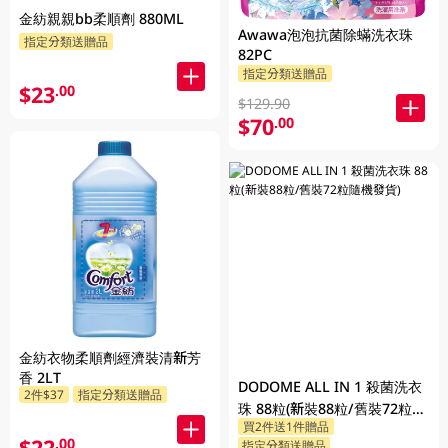
金紡親親bb柔順劑 880ML
Awawa泡泡抗菌除蟎洗衣珠
指定分類送贈品
82PC
指定分類送贈品
$23
.00
$129.90
$70
.00
金紡衣物柔順劑經濟裝清新芳
香 2LT
DODOME ALL IN 1 殺菌洗衣
2件$37
指定分類送贈品
珠 88粒(新裝88粒/舊裝72粒隨
買2件送1件贈品
機發貨)
$22
.00
指定分類送贈品