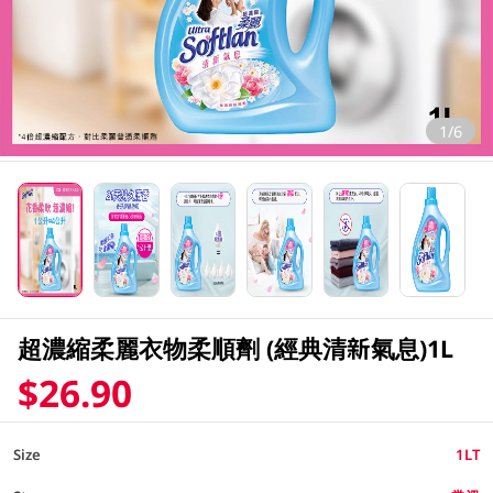
1/6
超濃縮柔麗衣物柔順劑 (經典清新氣息)1L
$26.90
Size
1LT