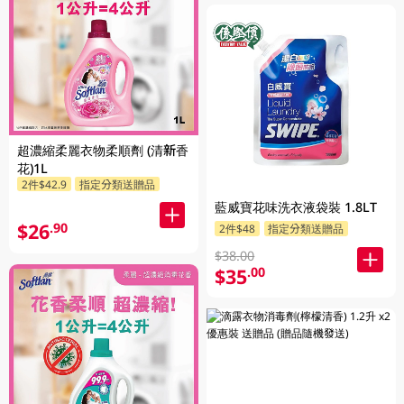
超濃縮柔麗衣物柔順劑 (清新香
花)1L
2件$42.9
指定分類送贈品
藍威寶花味洗衣液袋裝 1.8LT
$26
.90
2件$48
指定分類送贈品
$38.00
$35
.00