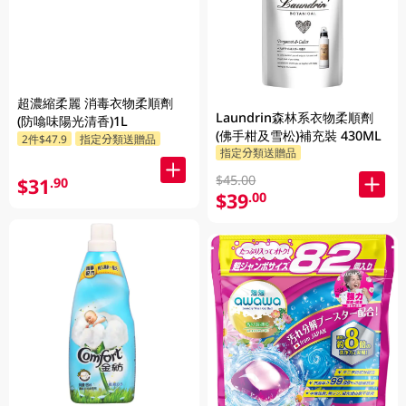
超濃縮柔麗 消毒衣物柔順劑
Laundrin森林系衣物柔順劑
(防噏味陽光清香)1L
(佛手柑及雪松)補充裝 430ML
2件$47.9
指定分類送贈品
指定分類送贈品
$45.00
$31
.90
$39
.00