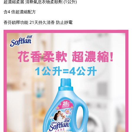
超濃縮柔麗 清新氣息衣物柔順劑 (1公升)
含4 倍超濃縮配方
香芬鎖釋功能 21天持久清香 防止靜電