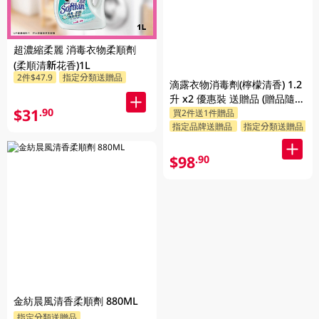
超濃縮柔麗 消毒衣物柔順劑
(柔順清新花香)1L
2件$47.9
指定分類送贈品
滴露衣物消毒劑(檸檬清香) 1.2
升 x2 優惠裝 送贈品 (贈品隨機
$31
.90
買2件送1件贈品
發送)
指定品牌送贈品
指定分類送贈品
$98
.90
金紡晨風清香柔順劑 880ML
指定分類送贈品