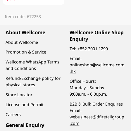
Item code: 672253
About Wellcome
Wellcome Online Shop
Enquiry
About Wellcome
Tel:
+852 3001 1299
Promotion & Service
Email:
Wellcome WhatsApp Terms
onlineshop@wellcome.com
and Conditions
.hk
Refund/Exchange policy for
Office Hours:
physical stores
Monday - Sunday
9:00a.m. - 6:00p.m.
Store Locator
B2B & Bulk Order Enquires
License and Permit
Email:
Careers
webusiness@dfiretailgroup
.com
General Enquiry