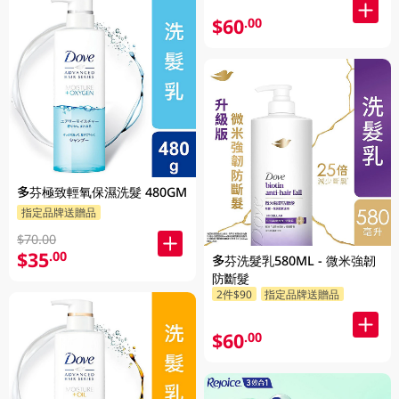
$60
.00
多芬極致輕氧保濕洗髮 480GM
指定品牌送贈品
$70.00
$35
.00
多芬洗髮乳580ML - 微米強韌
防斷髮
2件$90
指定品牌送贈品
$60
.00