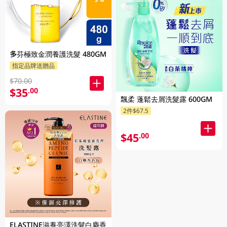
多芬極致金潤養護洗髮 480GM
指定品牌送贈品
$70.00
$35
.00
飄柔 蓬鬆去屑洗髮露 600GM
2件$67.5
$45
.00
ELASTINE滋養亮澤洗髮白麝香