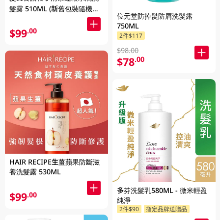
髮露 510ML (新舊包裝隨機發
位元堂防掉髲防屑洗髲露
貨)
750ML
$99
.00
2件$117
$98.00
$78
.00
HAIR RECIPE生薑蘋果防斷滋
養洗髮露 530ML
多芬洗髮乳580ML - 微米輕盈
$99
.00
純淨
2件$90
指定品牌送贈品