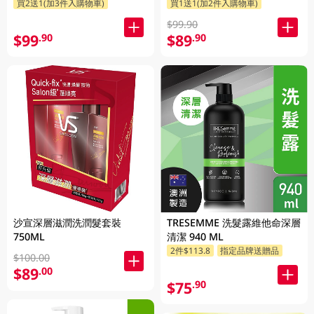
買2送1(加3件入購物車)
買1送1(加2件入購物車)
$99.90
$99
$89
.90
.90
沙宣深層滋潤洗潤髮套裝
TRESEMME 洗髮露維他命深層
750ML
清潔 940 ML
2件$113.8
指定品牌送贈品
$100.00
$89
.00
$75
.90