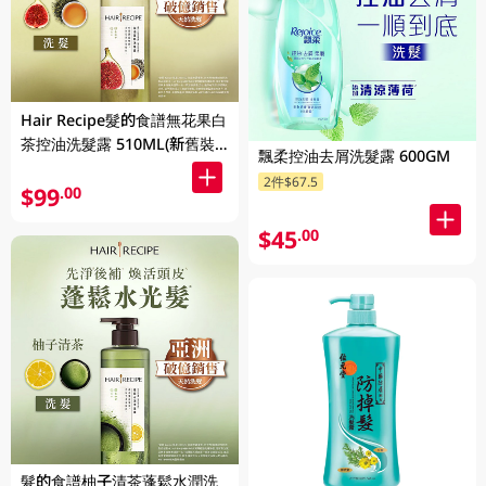
Hair Recipe髮的食譜無花果白
茶控油洗髮露 510ML(新舊裝
飄柔控油去屑洗髮露 600GM
隨機發貨)
2件$67.5
$99
.00
$45
.00
髮的食譜柚子清茶蓬鬆水潤洗