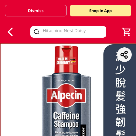
Dismiss
Shop in App
V
alid Until 30 June 2026