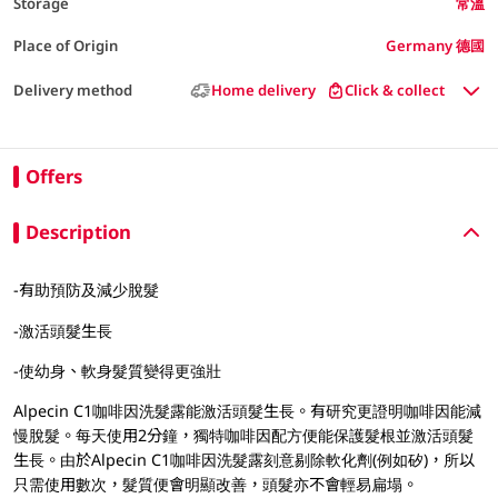
Storage
常溫
Place of Origin
Germany 德國
Delivery method
Home delivery
Click & collect
Offers
Description
-有助預防及減少脫髮
-激活頭髮生長
-使幼身、軟身髮質變得更強壯
Alpecin C1咖啡因洗髮露能激活頭髮生長。有研究更證明咖啡因能減
慢脫髮。每天使用2分鐘，獨特咖啡因配方便能保護髮根並激活頭髮
生長。由於Alpecin C1咖啡因洗髮露刻意剔除軟化劑(例如矽)，所以
只需使用數次，髮質便會明顯改善，頭髮亦不會輕易扁塌。