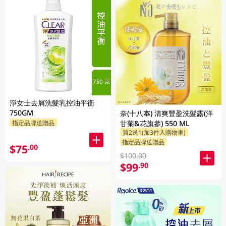
淨女士去屑洗髮乳控油平衡
750GM
奈(十八本) 清爽豐盈洗髮露(洋
指定品牌送贈品
甘菊&花旗參) 550 ML
買2送1(加3件入購物車)
指定品牌送贈品
$75
.00
$100.00
$99
.90