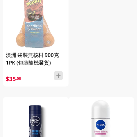
售罄
澳洲 袋裝無核柑 900克
1PK (包裝隨機發貨)
$35
.00