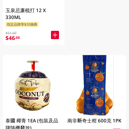
玉泉忌廉梳打 12 X
330ML
指定品牌享$20換購
$51.00
$46
.00
泰國 椰青 1EA (包裝及品
南非新奇士柑 600克 1PK
牌隨機發放)