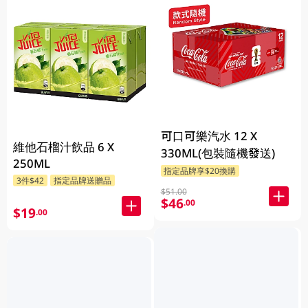
可口可樂汽水 12 X
維他石榴汁飲品 6 X
330ML(包裝隨機發送)
250ML
指定品牌享$20換購
3件$42
指定品牌送贈品
$51.00
$46
.00
$19
.00