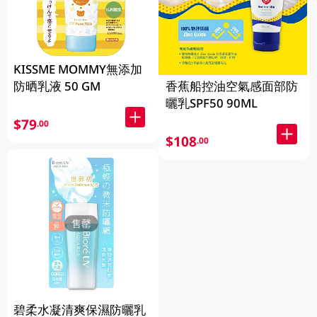
KISSME MOMMY無添加
防晒乳液 50 GM
香蕉船控油空氣感面部防
曬乳SPF50 90ML
$79
.00
$108
.00
售罄
碧柔水凝清爽保濕防曬乳