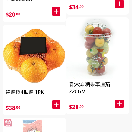
$34
.00
$20
.00
春沐源 糖果車厘茄
220GM
袋裝橙4個裝 1PK
$28
$38
.00
.00