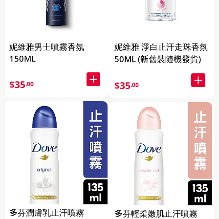
妮維雅男士噴霧香氛
妮維雅 淨白止汗走珠香氛
150ML
50ML (新舊裝隨機發貨)
$35
$35
.00
.00
多芬潤膚乳止汗噴霧
多芬輕柔嫩肌止汗噴霧