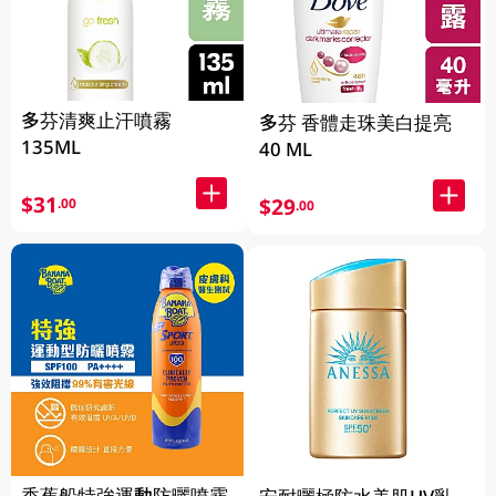
多芬清爽止汗噴霧
多芬 香體走珠美白提亮
135ML
40 ML
$31
$29
.00
.00
香蕉船特強運動防曬噴霧