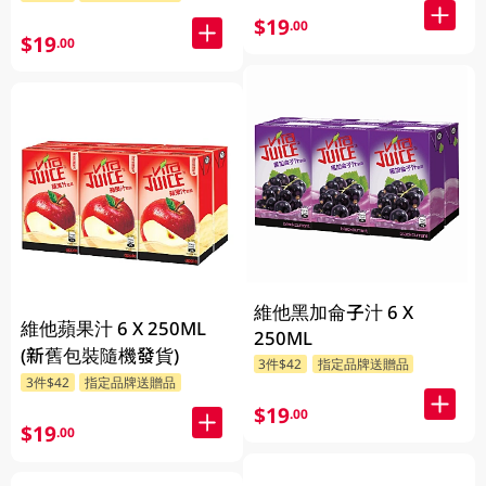
$19
.00
$19
.00
維他黑加侖子汁 6 X
維他蘋果汁 6 X 250ML
250ML
(新舊包裝隨機發貨)
3件$42
指定品牌送贈品
3件$42
指定品牌送贈品
$19
.00
$19
.00