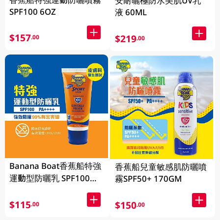
安耐曬極防水美肌UV乳
SPF100 6OZ
液 60ML
$157
$219
.00
.00
Banana Boat香蕉船特強
香蕉船兒童敏感肌防曬噴
運動型防曬乳 SPF100
霧SPF50+ 170GM
PA+++ 90ML
$115
$150
.00
.00