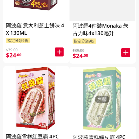
阿波羅 意大利芝士餅味 4
阿波羅4件裝Monaka 朱
X 130ML
古力味4x130毫升
指定分類9折
指定分類9折
$39.00
$39.00
$24
$24
.00
.00
售罄
阿波羅雪糕紅豆霸 4PC
阿波羅雪糕綠豆霸 4PC