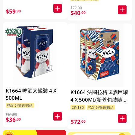
$72.00
$59
.90
$40
.00
K1664 啤酒大罐裝 4 X
K1664 法國拉格啤酒巨罐
500ML
4 X 500ML(新舊包裝隨機
指定分類送贈品
發貨)
2件$80
指定分類送贈品
$61.90
$36
.00
$72
.00