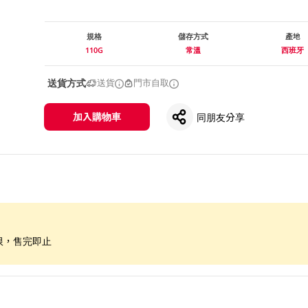
規格
儲存方式
產地
110G
常溫
西班牙
送貨方式
送貨
門市自取
加入購物車
同朋友分享
限，售完即止