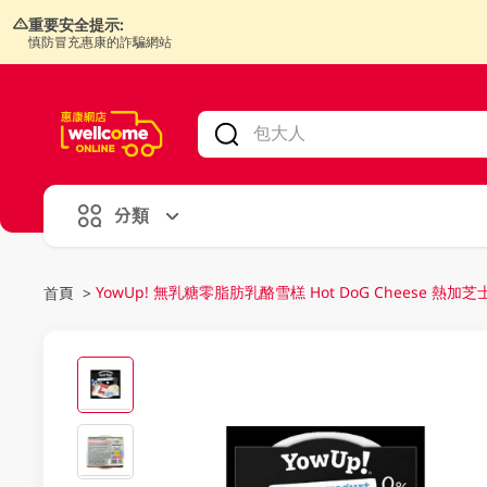
重要安全提示:
慎防冒充惠康的詐騙網站
V
alid Until 30 June 2026
分類
YowUp! 無乳糖零脂肪乳酪雪榚 Hot DoG Cheese 熱加芝
首頁
>