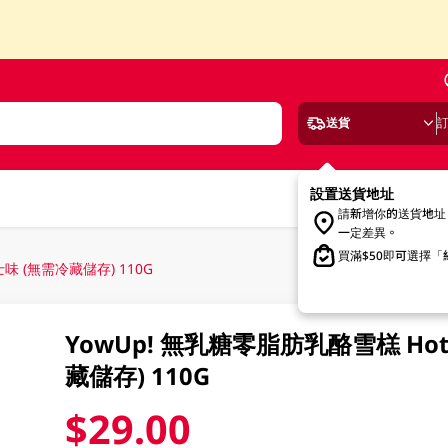
送貨
設置送貨地址
請新增你的送貨地址
一定差異。
買滿$50即可選擇
士味 (無需冷藏儲存) 110G
YowUp! 無乳糖零脂肪乳酪雪榚 Hot 
藏儲存) 110G
$29.00