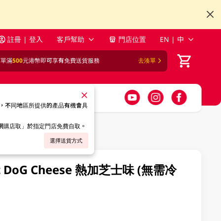
註冊 | 登入
客戶幫助
門店位置
EN | 中
訂單滿
500
元港幣即可享有免費送貨服務
去湊單
，不同地區所提供的產品有機會具
「網購店取」於指定門店免費自取。
選擇送貨方式
DoG Cheese 熱加芝士味 (無需冷