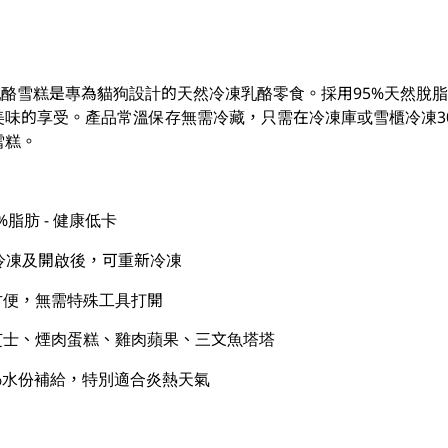
脂肪乳酪雪糕是專為貓狗設計的天然冷凍乳酪零食。採用95%天然脫
美味的享受。產品常溫保存無需冷藏，只需在冷凍庫或雪櫃冷凍3
雪糕。
%脂肪 - 健康低卡
冷凍及開啟後，可重新冷凍
計方便，無需特殊工具打開
熱狗芝士、煙肉蛋糕、雞肉蘋果、三文魚塔塔
87%水份補給，特別適合炎熱天氣