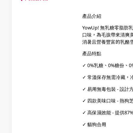
產品介紹
YowUp! 無乳糖零
口味，為毛孩帶來清爽
消暑且營養豐富的乳酪
產品特點
✓ 0%乳糖、0%糖份、0
✓ 常溫保存無需冷藏，
✓ 易用無毒包裝 - 設
✓ 四款美味口味 - 
✓ 高保濕效能 - 提供
✓ 貓狗合用