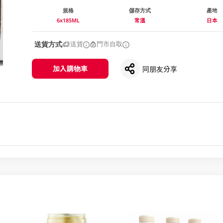
規格
儲存方式
產地
6x185ML
常溫
日本
送貨方式
送貨
門市自取
加入購物車
同朋友分享