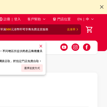
註冊 | 登入
客戶幫助
門店位置
EN | 中
訂單滿
500
元港幣即可享有免費送貨服務
去湊單
，不同地區所提供的產品有機會具
「網購店取」於指定門店免費自取。
選擇送貨方式