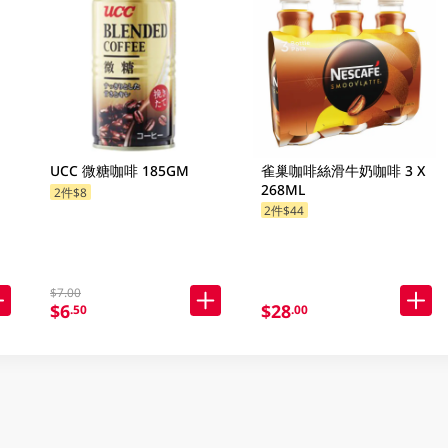
UCC 微糖咖啡 185GM
雀巢咖啡絲滑牛奶咖啡 3 X
268ML
2件$8
2件$44
$7.00
$6
$28
.50
.00