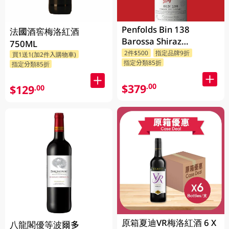
Penfolds Bin 138
法國酒窖梅洛紅酒
Barossa Shiraz
750ML
Grenache Mataro
2件$500
指定品牌9折
買1送1(加2件入購物車)
指定分類85折
750ML
指定分類85折
$379
.00
$129
.00
原箱夏迪VR梅洛紅酒 6 X
八龍閣優等波爾多