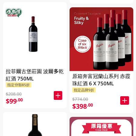
拉菲爾古堡莊園 波爾多乾
原箱奔富冠蘭山系列 赤霞
紅酒 750ML
珠紅酒 6 X 750ML
指定分類85折
指定品牌9折
$208.00
$774.00
$99
.00
$398
.00