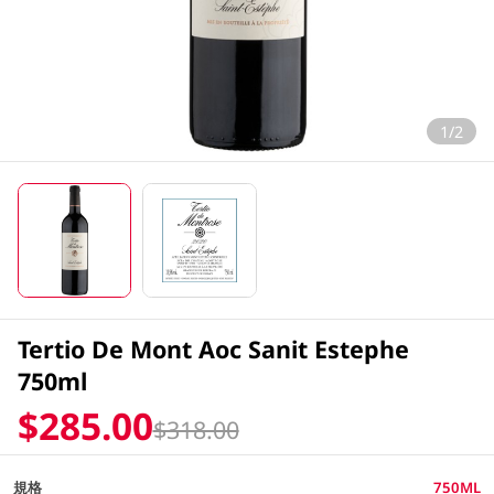
1/2
Tertio De Mont Aoc Sanit Estephe
750ml
$285.00
$318.00
規格
750ML