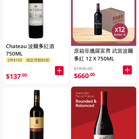
Chateau 波爾多紅酒
原箱菲臘羅富齊 武當波爾
750ML
多紅 12 X 750ML
2件$150
指定分類85折
$1896.00
$660
.00
$137
.00