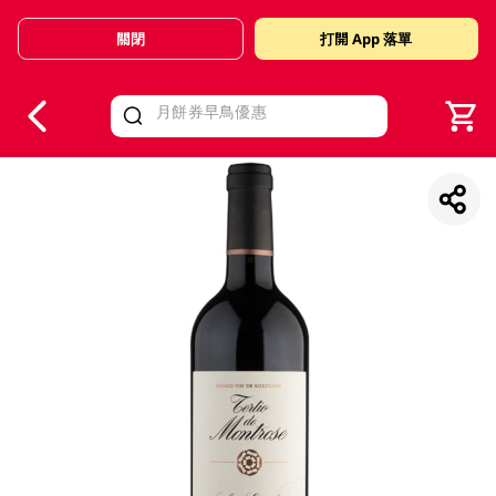
關閉
打開 App 落單
V
alid Until 30 June 2026