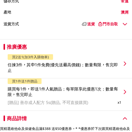
儲存方式
常溫
產地
澳洲
送貨方式
送貨
門市自取
推廣優惠
買2送1(加3件入購物車)
任揀3件，其中1件免費(優先送最高價錢)；數量有限，售完即
止
買1件送1件贈品
購買每1件，即送1件人氣贈品；每單限享此優惠1次；數量有
限，售完即止
[贈品]
善存成人配方 5s(贈品, 不可直接購買)
x1
商品詳情
買精選維他命及保健食品滿$388 送$50優惠券。* *優惠券於下次購買精選維他命及