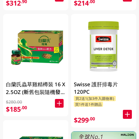
$312
$214
.90
.00
白蘭氏蟲草雞精樽裝 16 X
Swisse 護肝排毒片
120PC
2.5OZ (新舊包裝隨機發
買2送1(加3件入購物車)
放)
$280.00
買1件送1件贈品
$185
.00
$299
.00