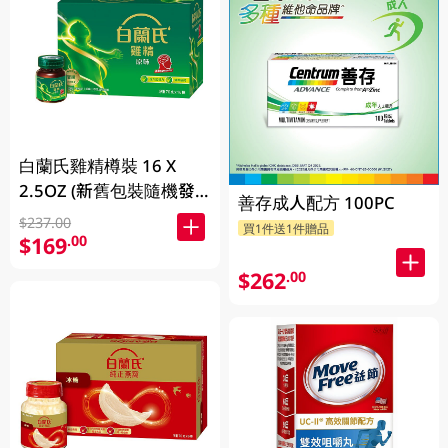
白蘭氏雞精樽裝 16 X
2.5OZ (新舊包裝隨機發
善存成人配方 100PC
放)
$237.00
買1件送1件贈品
$169
.00
$262
.00