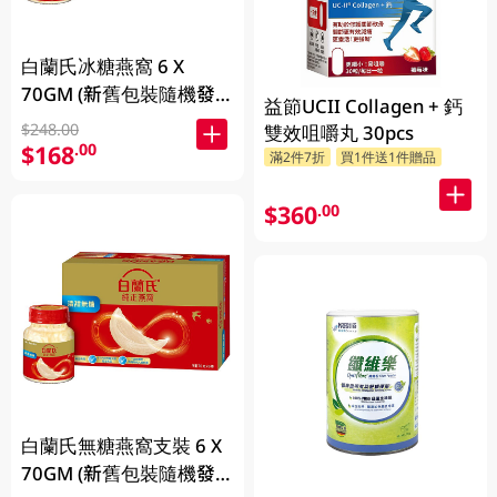
白蘭氏冰糖燕窩 6 X
70GM (新舊包裝隨機發
益節UCII Collagen + 鈣
放)
$248.00
雙效咀嚼丸 30pcs
$168
.00
滿2件7折
買1件送1件贈品
$360
.00
白蘭氏無糖燕窩支裝 6 X
70GM (新舊包裝隨機發