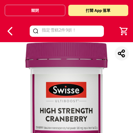
關閉
打開 App 落單
V
alid Until 30 June 2026