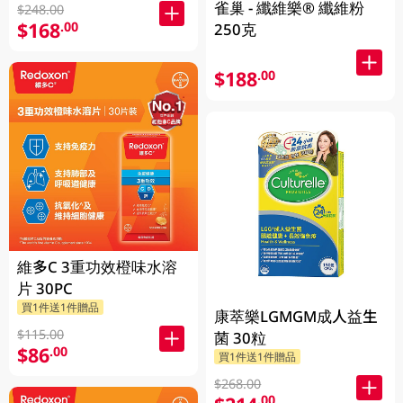
放)
雀巢 - 纖維樂® 纖維粉
$248.00
$168
.00
250克
$188
.00
維多C 3重功效橙味水溶
片 30PC
買1件送1件贈品
康萃樂LGMGM成人益生
$115.00
菌 30粒
$86
.00
買1件送1件贈品
$268.00
.00