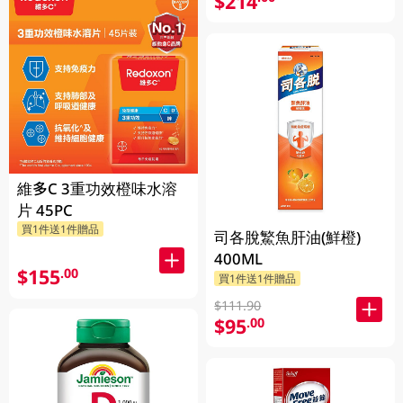
$214
維多C 3重功效橙味水溶
片 45PC
買1件送1件贈品
司各脫鰵魚肝油(鮮橙)
400ML
$155
.00
買1件送1件贈品
$111.90
$95
.00