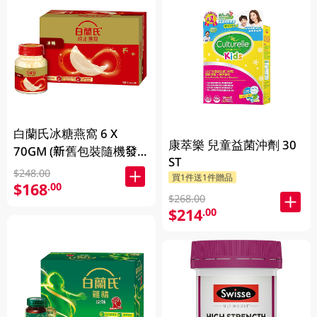
白蘭氏冰糖燕窩 6 X
康萃樂 兒童益菌沖劑 30
70GM (新舊包裝隨機發
ST
放)
$248.00
買1件送1件贈品
$168
.00
$268.00
$214
.00