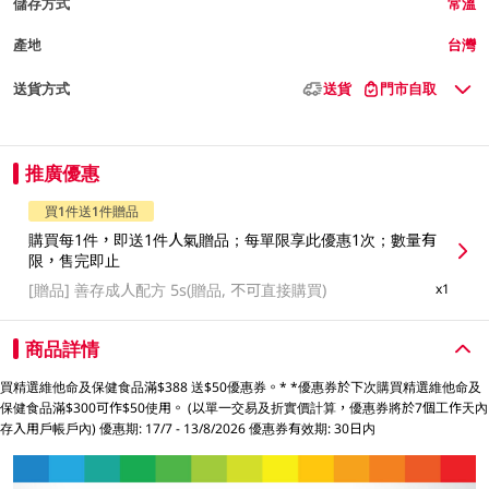
儲存方式
常溫
產地
台灣
送貨方式
送貨
門市自取
推廣優惠
買1件送1件贈品
購買每1件，即送1件人氣贈品；每單限享此優惠1次；數量有
限，售完即止
[贈品]
善存成人配方 5s(贈品, 不可直接購買)
x1
商品詳情
買精選維他命及保健食品滿$388 送$50優惠券。* *優惠券於下次購買精選維他命及
保健食品滿$300可作$50使用。 (以單一交易及折實價計算，優惠券將於7個工作天內
存入用戶帳戶內) 優惠期: 17/7 - 13/8/2026 優惠券有效期: 30日内