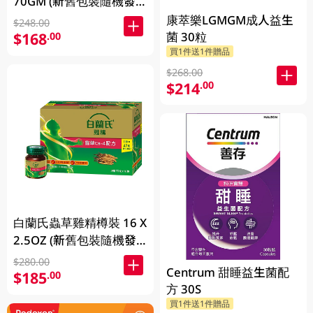
70GM (新舊包裝隨機發
放)
康萃樂LGMGM成人益生
$248.00
菌 30粒
$168
.00
買1件送1件贈品
$268.00
$214
.00
白蘭氏蟲草雞精樽裝 16 X
2.5OZ (新舊包裝隨機發
放)
$280.00
Centrum 甜睡益生菌配
$185
.00
方 30S
買1件送1件贈品