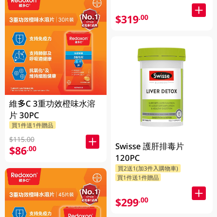
$319
.00
維多C 3重功效橙味水溶
片 30PC
買1件送1件贈品
$115.00
Swisse 護肝排毒片
$86
.00
120PC
買2送1(加3件入購物車)
買1件送1件贈品
$299
.00