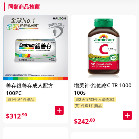
同類商品推薦
增美神-維他命C TR 1000
善存銀善存成人配方
100s
100PC
買1件送1件贈品
買2送1(加3件入購物車)
買1件送1件贈品
$312
.90
$242
.00