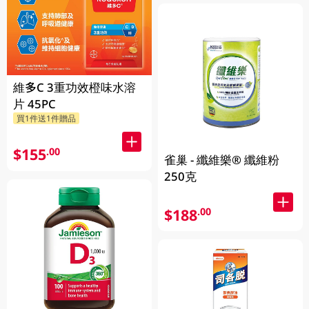
維多C 3重功效橙味水溶
片 45PC
買1件送1件贈品
$155
.00
雀巢 - 纖維樂® 纖維粉
250克
$188
.00