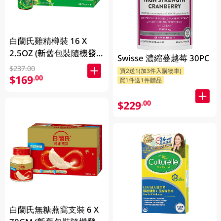
白蘭氏雞精樽裝 16 X
2.5OZ (新舊包裝隨機發
Swisse 濃縮蔓越莓 30PC
放)
$237.00
買2送1(加3件入購物車)
$169
.00
買1件送1件贈品
$229
.00
白蘭氏無糖燕窩支裝 6 X