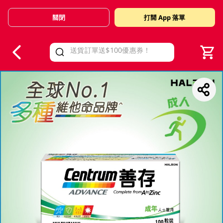
關閉
打開 App 落單
V
alid Until 30 June 2026