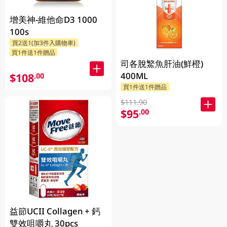
增美神-維他命D3 1000
100s
買2送1(加3件入購物車)
買1件送1件贈品
司各脫鰵魚肝油(鮮橙)
400ML
$108
.00
買1件送1件贈品
$111.90
$95
.00
益節UCII Collagen + 鈣
雙效咀嚼丸 30pcs