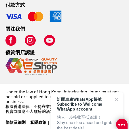
付款方式
關注我們
優質纲店認證
Under the law of Hong Kong, intoxicating liquor must not
be sold or supplied to a minor (under 18) in the course of
訂閱惠康WhatsApp帳號
business.
Subscribe to Wellcome
根據香港法律，不得在業務過程中，向未成年人 (18 歲以下人士)
WhatApp account
售賣或供應令人醺醉的酒類。
快人一步接收至抵資訊！
條款及細則
|
私隱政策
|
DFI零售集團
Stay one step ahead and grab
the best deals!