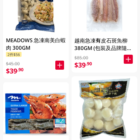
MEADOWS 急凍南美白蝦
越南急凍有皮石斑魚柳
肉 300GM
380GM (包裝及品牌隨機
2件$56
發放)
$85.00
$39
.90
$45.00
$39
.90