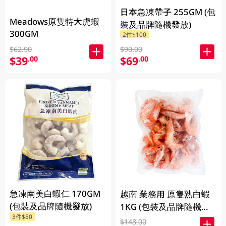
日本急凍帶子 255GM (包
Meadows原隻特大虎蝦
裝及品牌隨機發放)
300GM
2件$100
$62.90
$90.00
$39
$69
.00
.00
急凍南美白蝦仁 170GM
越南 業務用 原隻熟白蝦
(包裝及品牌隨機發放)
1KG (包裝及品牌隨機發
3件$50
放)
$148.00