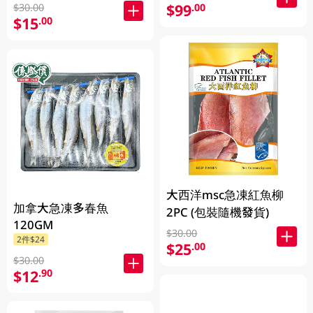
$99
.00
$30.00
$15
.00
大西洋msc急凍紅魚柳
加拿大急凍多春魚
2PC (包裝隨機發貨)
120GM
$30.00
2件$24
$25
.00
$30.00
$12
.90