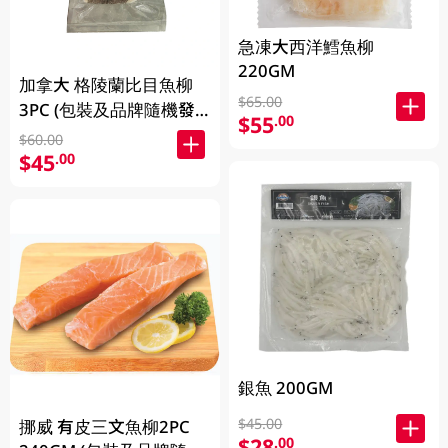
急凍大西洋鱈魚柳
220GM
加拿大 格陵蘭比目魚柳
$65.00
3PC (包裝及品牌隨機發
$55
.00
放)
$60.00
$45
.00
銀魚 200GM
$45.00
挪威 有皮三文魚柳2PC
$28
.00