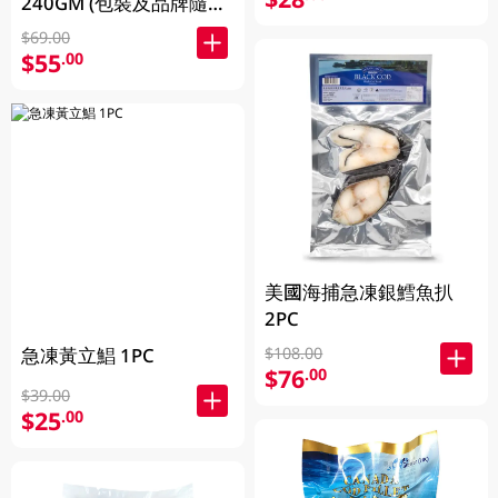
240GM (包裝及品牌隨機
發放)
$69.00
$55
.00
美國海捕急凍銀鱈魚扒
2PC
急凍黃立鯧 1PC
$108.00
$76
.00
$39.00
$25
.00