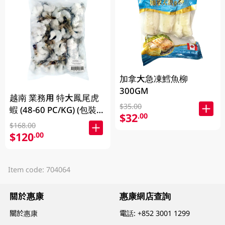
加拿大急凍鱈魚柳
300GM
越南 業務用 特大鳳尾虎
$35.00
蝦 (48-60 PC/KG) (包裝及
$32
.00
品牌隨機發放)
$168.00
$120
.00
Item code: 704064
關於惠康
惠康網店查詢
關於惠康
電話:
+852 3001 1299