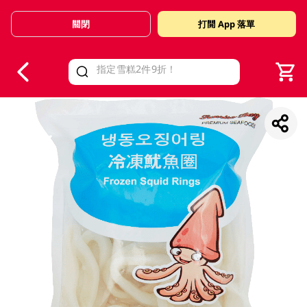
關閉
打開 App 落單
V
alid Until 30 June 2026