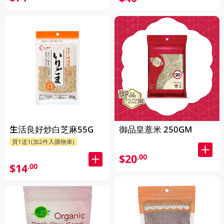
生活良好炒白芝麻55G
御品皇薏米 250GM
買1送1(加2件入購物車)
$20
.00
$14
.00