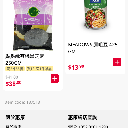
MEADOWS 鷹咀豆 425
GM
點點綠有機黑芝麻
250GM
$13
.90
滿2件88折
買1件送1件贈品
$41.00
$38
.00
Item code: 137513
關於惠康
惠康網店查詢
關於惠康
電話:
+852 3001 1299