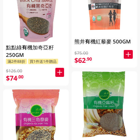
熊井有機紅藜麥 500GM
點點綠有機加奇亞籽
$75.00
250GM
$62
.90
滿2件88折
買1件送1件贈品
$126.00
$74
.00