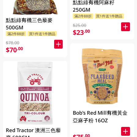
點點綠有機阿麻籽
250GM
滿2件88折
買1件送1件贈品
點點綠有機三色藜麥
$25.00
500GM
$23
.00
滿2件88折
買1件送1件贈品
$78.00
$70
.00
Bob's Red Mill有機黃金
亞麻子粉 16OZ
Red Tractor 澳洲三色藜
$75
.00