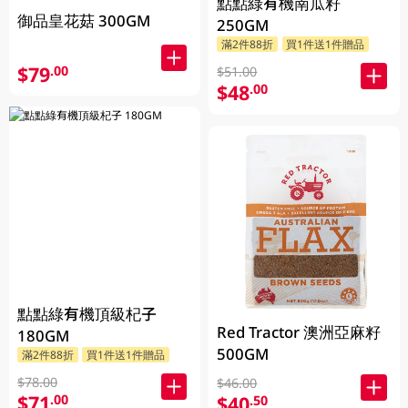
點點綠有機南瓜籽
御品皇花菇 300GM
250GM
滿2件88折
買1件送1件贈品
$79
.00
$51.00
$48
.00
點點綠有機頂級杞子
Red Tractor 澳洲亞麻籽
180GM
500GM
滿2件88折
買1件送1件贈品
$78.00
$46.00
$71
.00
$40
.50