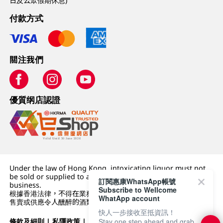
日及公眾假期休息)
付款方式
關注我們
優質纲店認證
Under the law of Hong Kong, intoxicating liquor must not
be sold or supplied to a minor (under 18) in the course of
訂閱惠康WhatsApp帳號
business.
Subscribe to Wellcome
根據香港法律，不得在業務過程中，向未成年人 (18 歲以下人士)
WhatApp account
售賣或供應令人醺醉的酒類。
快人一步接收至抵資訊！
條款及細則
|
私隱政策
|
DFI零售集團
Stay one step ahead and grab