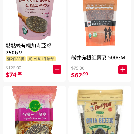
點點綠有機加奇亞籽
250GM
熊井有機紅藜麥 500GM
滿2件88折
買1件送1件贈品
$126.00
$75.00
$74
.00
$62
.90