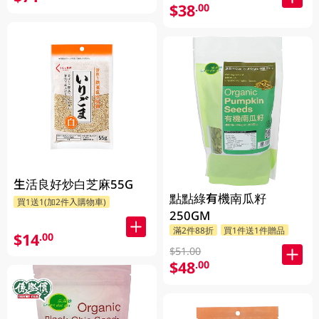
$38
.00
生活良好炒白芝麻55G
點點綠有機南瓜籽
買1送1(加2件入購物車)
250GM
滿2件88折
買1件送1件贈品
$14
.00
$51.00
$48
.00