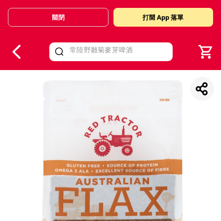
關閉
打開 App 落單
V
alid Until 30 June 2026