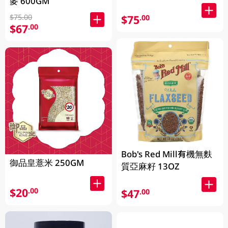
麥 600GM
$75.00
$75
.00
$67
.00
Bob's Red Mill有機無麩
御品皇薏米 250GM
質亞麻籽 13OZ
$20
.00
$47
.00