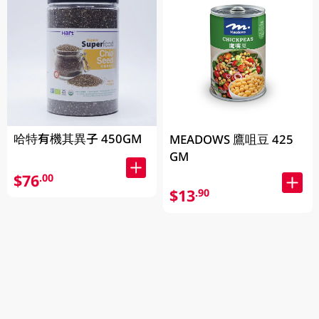
哈特有機其異子 450GM
MEADOWS 鷹咀豆 425
GM
$76
.00
$13
.90