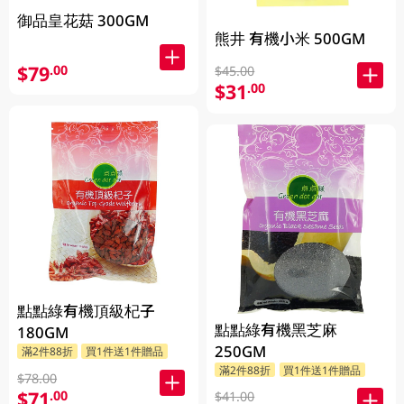
御品皇花菇 300GM
熊井 有機小米 500GM
$79
.00
$45.00
$31
.00
點點綠有機頂級杞子
點點綠有機黑芝麻
180GM
250GM
滿2件88折
買1件送1件贈品
滿2件88折
買1件送1件贈品
$78.00
$71
.00
$41.00