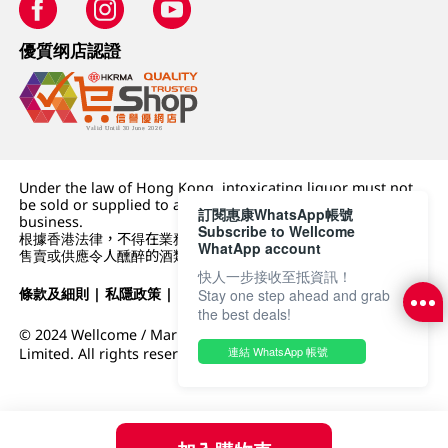
優質纲店認證
Under the law of Hong Kong, intoxicating liquor must not
be sold or supplied to a minor (under 18) in the course of
訂閱惠康WhatsApp帳號
business.
Subscribe to Wellcome
根據香港法律，不得在業務過程中，向未成年人 (18 歲以下人士)
WhatApp account
售賣或供應令人醺醉的酒類。
快人一步接收至抵資訊！
條款及細則
|
私隱政策
|
DFI零售集團
Stay one step ahead and grab
the best deals!
© 2024 Wellcome / Market Place. The Dairy Farm Company
連結 WhatsApp 帳號
Limited. All rights reserved.