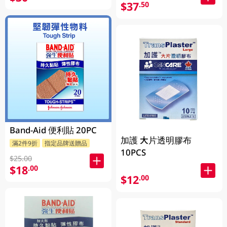
$37
.50
Band-Aid 便利貼 20PC
加護 大片透明膠布
滿2件9折
指定品牌送贈品
10PCS
$25.00
$18
.00
$12
.00