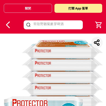
關閉
打開 App 落單
V
alid Until 30 June 2026