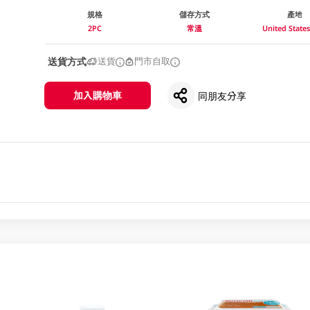
規格
儲存方式
產地
2PC
常溫
United Stat
送貨方式
送貨
門市自取
加入購物車
同朋友分享