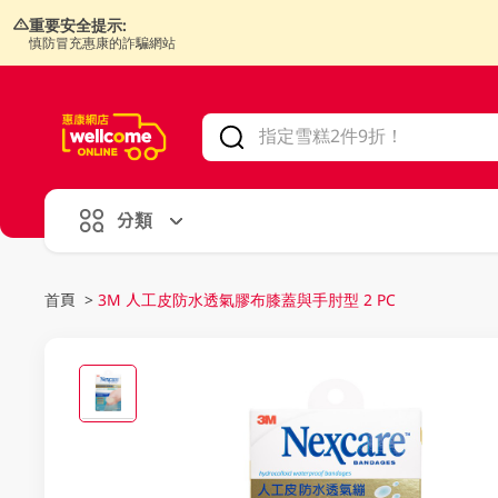
重要安全提示:
慎防冒充惠康的詐騙網站
V
alid Until 30 June 2026
分類
首頁
>
3M 人工皮防水透氣膠布膝蓋與手肘型 2 PC