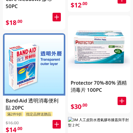
$12
.00
50PC
$18
.00
Protector 70%-80% 酒精
消毒片 100PC
Band-Aid 透明消毒便利
$30
.00
貼 20PC
滿2件9折
指定品牌送贈品
$16.00
$14
.00