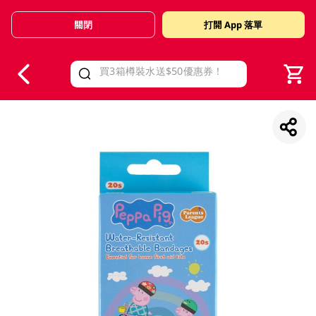
關閉
打開 App 落單
V
alid Until 30 June 2026