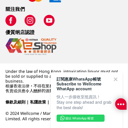
關注我們
優質纲店認證
Under the law of Hong Kong, intoxicating liquor must not
be sold or supplied to a minor (under 18) in the course of
訂閱惠康WhatsApp帳號
business.
Subscribe to Wellcome
根據香港法律，不得在業務過程中，向未成年人 (18 歲以下人士)
WhatApp account
售賣或供應令人醺醉的酒類。
快人一步接收至抵資訊！
條款及細則
|
私隱政策
|
DFI零售集團
Stay one step ahead and grab
the best deals!
© 2024 Wellcome / Market Place. The Dairy Farm Company
連結 WhatsApp 帳號
Limited. All rights reserved.