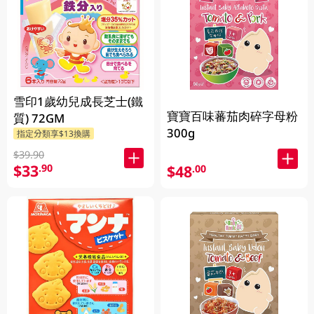
雪印1歲幼兒成長芝士(鐵
寶寶百味蕃茄肉碎字母粉
質) 72GM
300g
指定分類享$13換購
$39.90
$33
.90
$48
.00