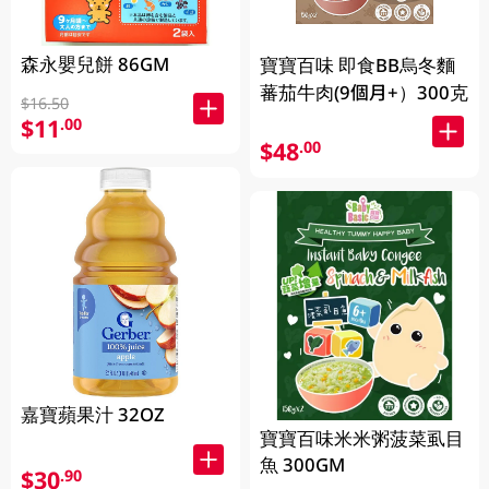
森永嬰兒餅 86GM
寶寶百味 即食BB烏冬麵
蕃茄牛肉(9個月+）300克
$16.50
$11
.00
$48
.00
嘉寶蘋果汁 32OZ
寶寶百味米米粥菠菜虱目
魚 300GM
$30
.90