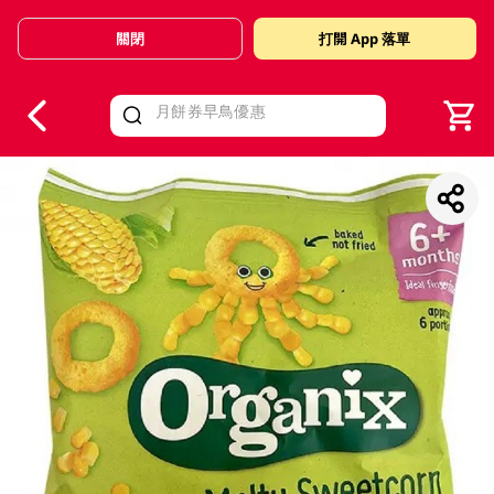
關閉
打開 App 落單
V
alid Until 30 June 2026