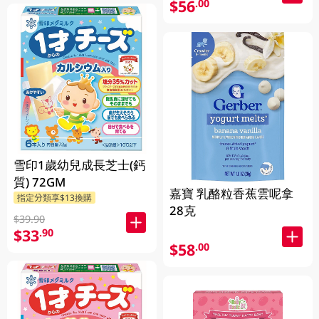
$56
.00
雪印1歲幼兒成長芝士(鈣
質) 72GM
嘉寶 乳酪粒香蕉雲呢拿
指定分類享$13換購
28克
$39.90
$33
.90
$58
.00