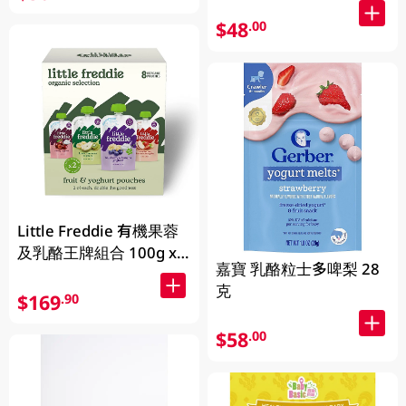
$48
.00
Little Freddie 有機果蓉
及乳酪王牌組合 100g x
嘉寶 乳酪粒士多啤梨 28
8pcs
克
$169
.90
$58
.00