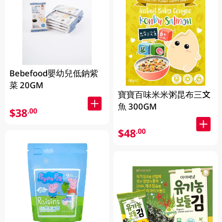
Bebefood嬰幼兒低鈉紫
菜 20GM
寶寶百味米米粥昆布三文
魚 300GM
$38
.00
$48
.00