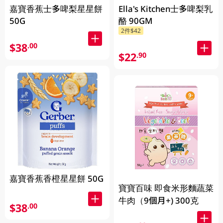
嘉寶香蕉士多啤梨星星餅
Ella's Kitchen士多啤梨乳
50G
酪 90GM
2件$42
$38
.00
$22
.90
嘉寶香蕉香橙星星餅 50G
寶寶百味 即食米形麵蔬菜
牛肉（9個月+) 300克
$38
.00