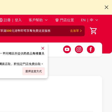
註冊 | 登入
客戶幫助
門店位置
EN | 中
訂單滿
500
元港幣即可享有免費送貨服務
去湊單
，不同地區所提供的產品有機會具
「網購店取」於指定門店免費自取。
選擇送貨方式