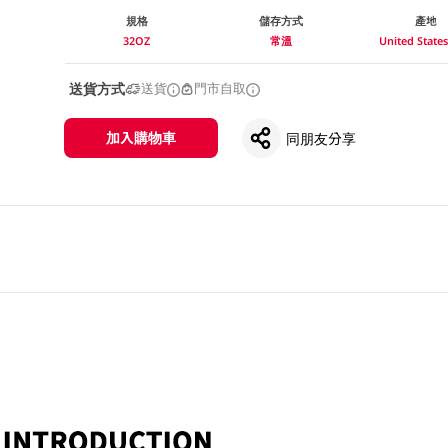
規格
儲存方式
產地
32OZ
常溫
United Stat
送貨方式
送貨
門市自取
加入購物車
同朋友分享