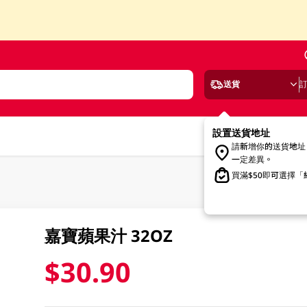
送貨
設置送貨地址
請新增你的送貨地址
一定差異。
買滿$50即可選擇
嘉寶蘋果汁 32OZ
$30.90