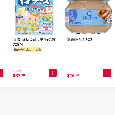
雪印1歲幼兒成長芝士(鈣質)
嘉寶雞肉 2.5OZ
72GM
指定分類享$13換購
$39.90
$33
$16
.90
.50