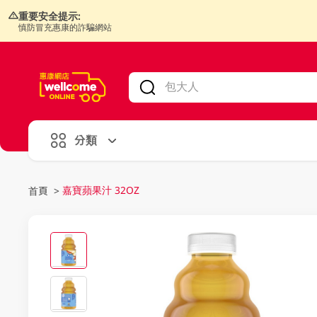
重要安全提示:
慎防冒充惠康的詐騙網站
V
alid Until 30 June 2026
分類
嘉寶蘋果汁 32OZ
首頁
>