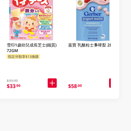
雪印1歲幼兒成長芝士(鐵質)
嘉寶 乳酪粒士多啤梨 28克
72GM
指定分類享$13換購
$39.90
$33
$58
.90
.00