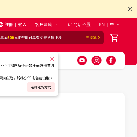
註冊 | 登入
客戶幫助
門店位置
EN | 中
訂單滿
500
元港幣即可享有免費送貨服務
去湊單
，不同地區所提供的產品有機會具
「網購店取」於指定門店免費自取。
選擇送貨方式