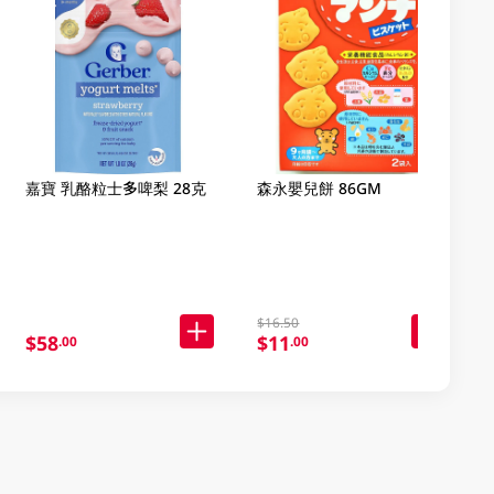
嘉寶 乳酪粒士多啤梨 28克
森永嬰兒餅 86GM
$16.50
$58
$11
.00
.00