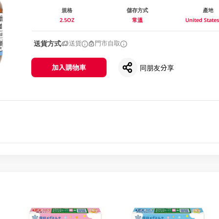
規格
儲存方式
產地
2.5OZ
常溫
United Stat
送貨方式
送貨
門市自取
加入購物車
同朋友分享