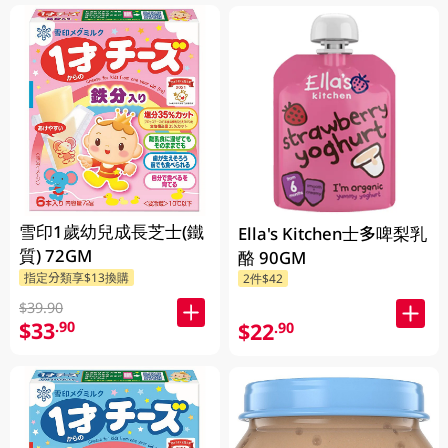
雪印1歲幼兒成長芝士(鐵
Ella's Kitchen士多啤梨乳
質) 72GM
酪 90GM
指定分類享$13換購
2件$42
$39.90
$33
.90
$22
.90