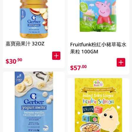
嘉寶蘋果汁 32OZ
Fruitfunk粉紅小豬草莓水
果粒 100GM
$30
.90
$57
.00