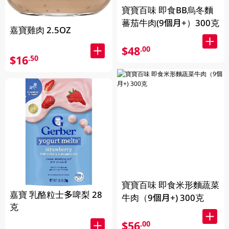
寶寶百味 即食BB烏冬麵
蕃茄牛肉(9個月+）300克
嘉寶雞肉 2.5OZ
$48
.00
$16
.50
寶寶百味 即食米形麵蔬菜
嘉寶 乳酪粒士多啤梨 28
牛肉（9個月+) 300克
克
$56
.00