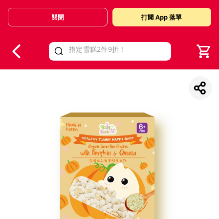
關閉
打開 App 落單
V
alid Until 30 June 2026