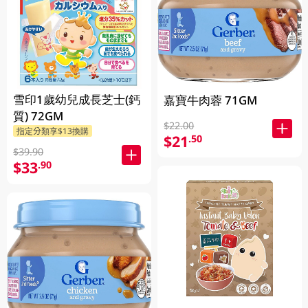
雪印1歲幼兒成長芝士(鈣
嘉寶牛肉蓉 71GM
質) 72GM
$22.00
指定分類享$13換購
$21
.50
$39.90
$33
.90