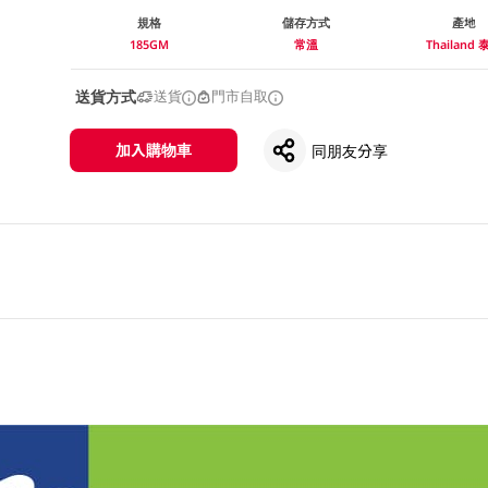
規格
儲存方式
產地
185GM
常溫
Thailand 
送貨方式
送貨
門市自取
加入購物車
同朋友分享