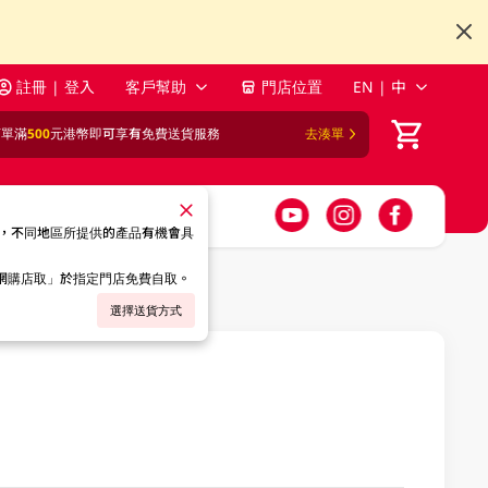
註冊 | 登入
客戶幫助
門店位置
EN | 中
訂單滿
500
元港幣即可享有免費送貨服務
去湊單
，不同地區所提供的產品有機會具
「網購店取」於指定門店免費自取。
選擇送貨方式