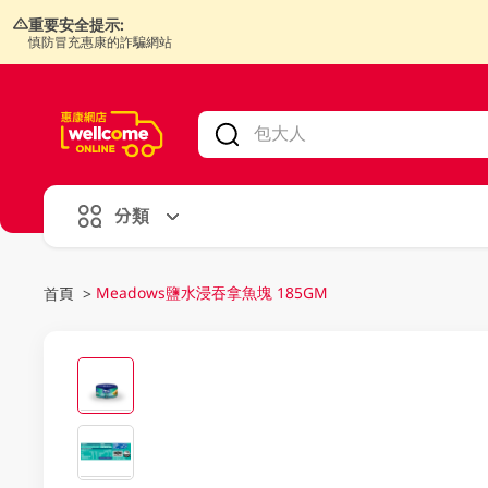
重要安全提示:
慎防冒充惠康的詐騙網站
V
alid Until 30 June 2026
分類
Meadows鹽水浸吞拿魚塊 185GM
首頁
>