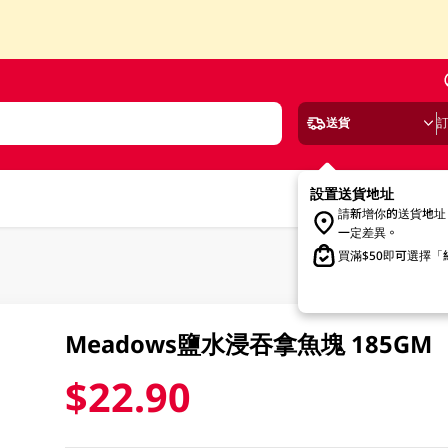
送貨
設置送貨地址
請新增你的送貨地址
一定差異。
買滿$50即可選擇
Meadows鹽水浸吞拿魚塊 185GM
$22.90