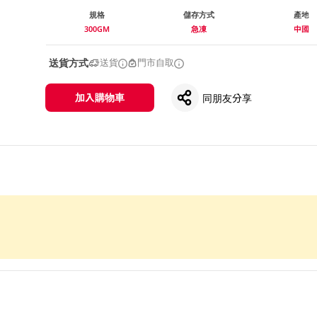
規格
儲存方式
產地
300GM
急凍
中國
送貨方式
送貨
門市自取
加入購物車
同朋友分享