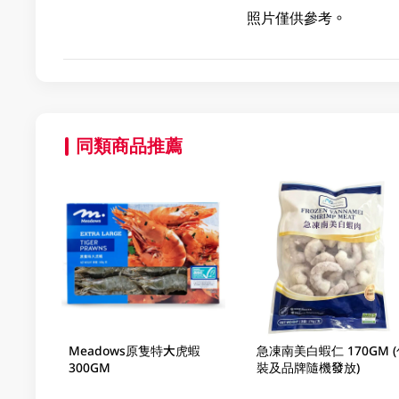
照片僅供參考。
同類商品推薦
Meadows原隻特大虎蝦
急凍南美白蝦仁 170GM (
300GM
裝及品牌隨機發放)