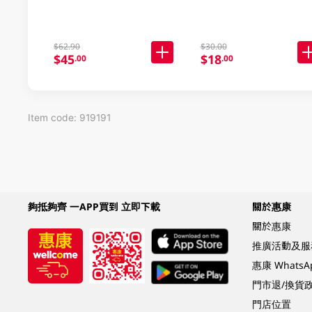
$62.90
$30.00
$45
$18
.00
.00
Item code: 919191
夠抵夠齊 一APP買到 立即下載
關於惠康
關於惠康
推廣活動及服
惠康 Whats
門市退/換貨
門店位置