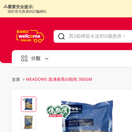
重要安全提示:
慎防冒充惠康的詐騙網站
V
alid Until 30 June 2026
分類
MEADOWS 急凍南美白蝦肉 300GM
首頁
>