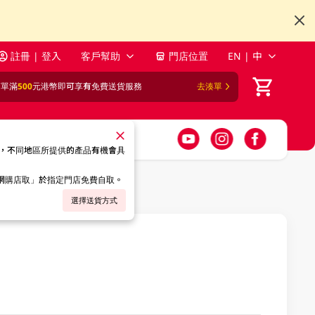
註冊 | 登入
客戶幫助
門店位置
EN | 中
訂單滿
500
元港幣即可享有免費送貨服務
去湊單
，不同地區所提供的產品有機會具
「網購店取」於指定門店免費自取。
選擇送貨方式
M