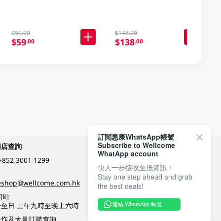
$90.00
$148.00
$59
$138
.00
.00
訂閱惠康WhatsApp帳號
Subscribe to Wellcome
網店查詢
付款方式
WhatApp account
+852 3001 1299
快人一步接收至抵資訊！
Stay one step ahead and grab
關注我們
eshop@wellcome.com.hk
the best deals!
間:
至日 上午九時至晚上六時
連結 WhatsApp 帳號
優質纲店認證
合作及大量訂購查詢