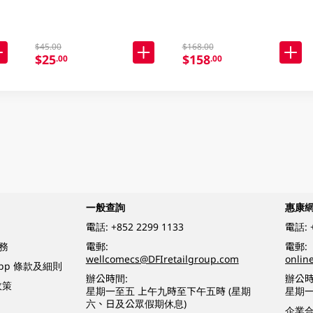
$45.00
$168.00
$25
$158
.00
.00
一般查詢
惠康
電話:
+852 2299 1133
電話:
務
電郵:
電郵:
wellcomecs@DFIretailgroup.com
onlin
App 條款及細則
辦公時間:
辦公時
政策
星期一至五 上午九時至下午五時 (星期
星期一
六、日及公眾假期休息)
企業