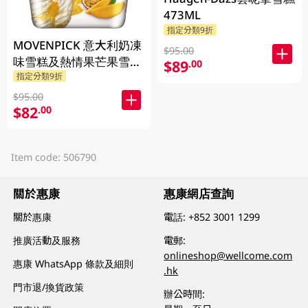
473ML
指定分類9折
MOVENPICK 意大利奶凍
$95.00
味雪糕及熱情果芒果雪葩
$89
.00
指定分類9折
500ML
$95.00
$82
.00
Item code: 506790
關於惠康
惠康網店查詢
關於惠康
電話:
+852 3001 1299
推廣活動及服務
電郵:
onlineshop@wellcome.com
惠康 WhatsApp 條款及細則
.hk
門市退/換貨政策
辦公時間: