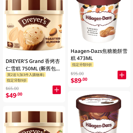
Haagen-Dazs焦糖脆餅雪
糕 473ML
DREYER'S Grand 香烤杏
指定分類9折
仁雪糕 750ML (新舊包裝
$95.00
買2送1(加3件入購物車)
隨機發貨)
$89
.00
指定分類9折
$65.00
$49
.00