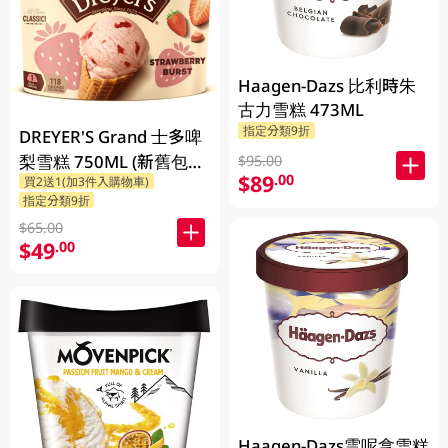
Haagen-Dazs 比利時朱
古力雪糕 473ML
指定分類9折
DREYER'S Grand 士多啤
梨雪糕 750ML (新舊包裝
$95.00
$89
.00
買2送1(加3件入購物車)
隨機發貨)
指定分類9折
$65.00
$49
.00
Haagen-Dazs雲呢拿雪糕