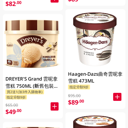
$82
.00
Haagen-Dazs曲奇雲呢拿
DREYER'S Grand 雲呢拿
雪糕 473ML
雪糕 750ML (新舊包裝隨
指定分類9折
買2送1(加3件入購物車)
機發貨)
$95.00
指定分類9折
$89
.00
$65.00
$49
.00