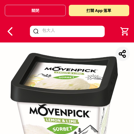
關閉
打開 App 落單
V
alid Until 30 June 2026