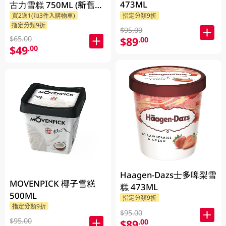
473ML
古力雪糕 750ML (新舊包
買2送1(加3件入購物車)
指定分類9折
裝隨機發貨)
指定分類9折
$95.00
$65.00
$89
.00
$49
.00
Haagen-Dazs士多啤梨雪
MOVENPICK 椰子雪糕
糕 473ML
500ML
指定分類9折
指定分類9折
$95.00
$95.00
$89
.00