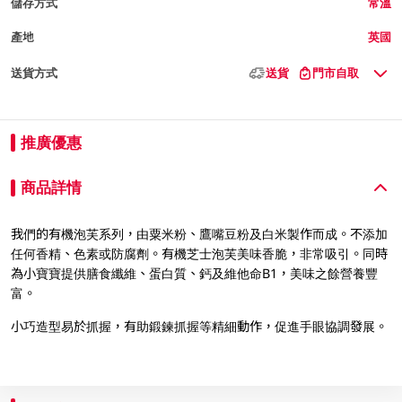
儲存方式
常溫
產地
英國
送貨方式
送貨
門市自取
推廣優惠
商品詳情
我們的有機泡芙系列，由粟米粉、鷹嘴豆粉及白米製作而成。不添加
任何香精、色素或防腐劑。有機芝士泡芙美味香脆，非常吸引。同時
為小寶寶提供膳食纖維、蛋白質、鈣及維他命B1，美味之餘營養豐
富。
小巧造型易於抓握，有助鍛鍊抓握等精細動作，促進手眼協調發展。