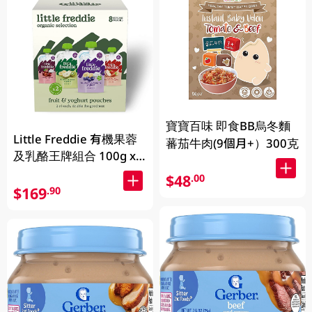
寶寶百味 即食BB烏冬麵
Little Freddie 有機果蓉
蕃茄牛肉(9個月+）300克
及乳酪王牌組合 100g x
8pcs
$48
.00
$169
.90