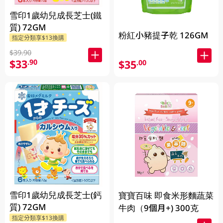
雪印1歲幼兒成長芝士(鐵
質) 72GM
粉紅小豬提子乾 126GM
指定分類享$13換購
$39.90
$33
.90
$35
.00
雪印1歲幼兒成長芝士(鈣
寶寶百味 即食米形麵蔬菜
質) 72GM
牛肉（9個月+) 300克
指定分類享$13換購