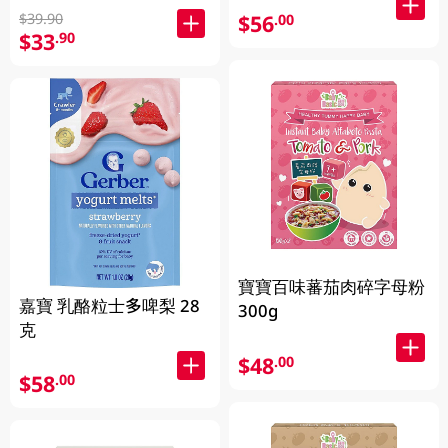
$56
$39.90
.00
$33
.90
寶寶百味蕃茄肉碎字母粉
嘉寶 乳酪粒士多啤梨 28
300g
克
$48
.00
$58
.00