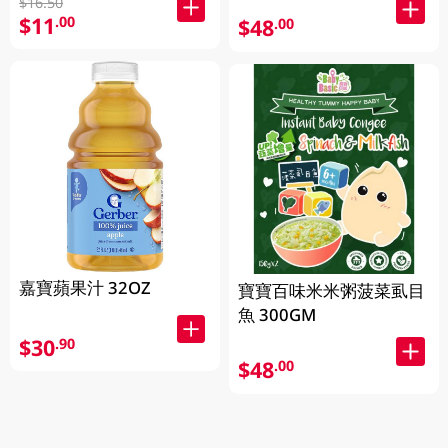
$16.50
$11
.00
$48
.00
嘉寶蘋果汁 32OZ
寶寶百味米米粥菠菜虱目
魚 300GM
$30
.90
$48
.00