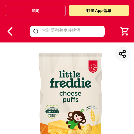
關閉
打開 App 落單
V
alid Until 30 June 2026