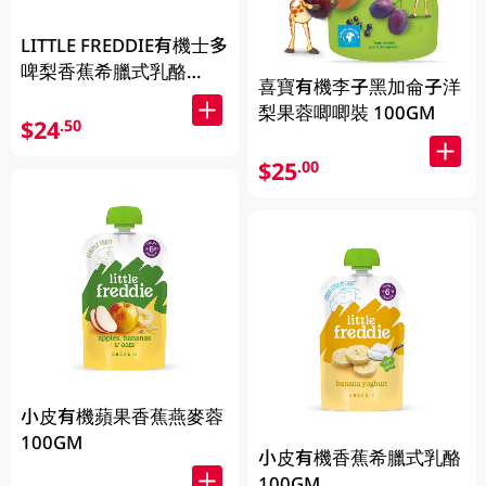
LITTLE FREDDIE有機士多
啤梨香蕉希臘式乳酪
喜寶有機李子黑加侖子洋
100GM
梨果蓉唧唧裝 100GM
$24
.50
$25
.00
小皮有機蘋果香蕉燕麥蓉
100GM
小皮有機香蕉希臘式乳酪
100GM