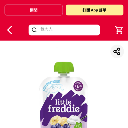
關閉
打開 App 落單
V
alid Until 30 June 2026