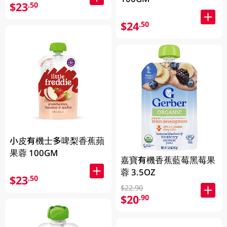
$23
.50
$24
.50
小皮有機士多啤梨香蕉蘋
果蓉 100GM
嘉寶有機香蕉藍莓黑莓果
蓉 3.5OZ
$23
.50
$22.90
$20
.90