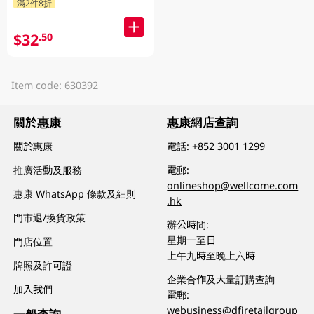
滿2件8折
$32
.50
Item code: 630392
關於惠康
惠康網店查詢
關於惠康
電話:
+852 3001 1299
推廣活動及服務
電郵:
onlineshop@wellcome.com
惠康 WhatsApp 條款及細則
.hk
門市退/換貨政策
辦公時間:
星期一至日
門店位置
上午九時至晚上六時
牌照及許可證
企業合作及大量訂購查詢
加入我們
電郵:
webusiness@dfiretailgroup