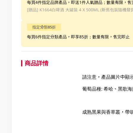
每買4件指定品牌產品，即送1件人氣贈品；數量有限，售
[贈品]
K1664白啤酒 大罐裝 4 X 500ML (新舊包裝隨機發
指定分類85折
每買6件指定分類產品，即享85折；數量有限，售完即止
商品詳情
請注意，產品圖片中顯
葡萄品種: 希哈、黑歌
成熟黑果與香草叢，帶