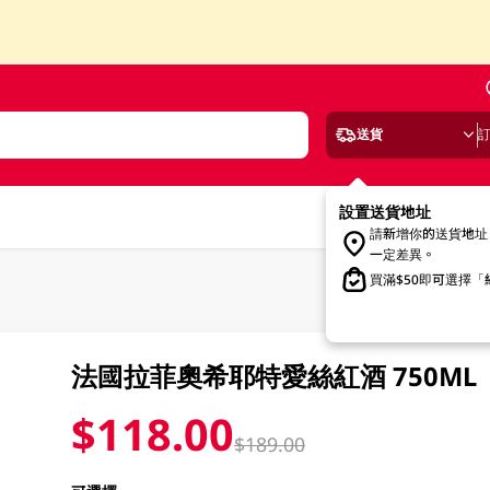
送貨
設置送貨地址
請新增你的送貨地址
一定差異。
買滿$50即可選擇
法國拉菲奧希耶特愛絲紅酒 750ML
$118.00
$189.00