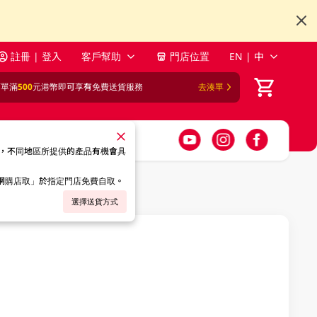
註冊 | 登入
客戶幫助
門店位置
EN | 中
訂單滿
500
元港幣即可享有免費送貨服務
去湊單
，不同地區所提供的產品有機會具
「網購店取」於指定門店免費自取。
選擇送貨方式