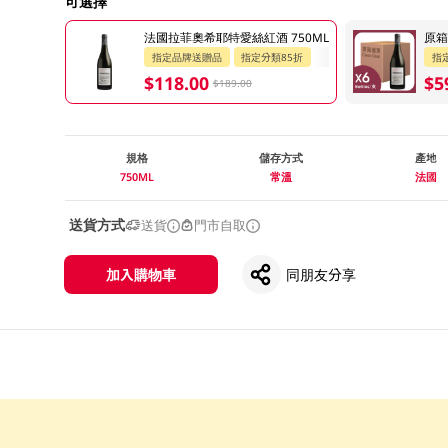
可選擇
法國拉菲奧希耶特愛絲紅酒 750ML
原箱
指定品牌送贈品
指定分類85折
指
$118.00
$5
$189.00
規格
儲存方式
產地
750ML
常溫
法國
送貨方式
送貨
門市自取
加入購物車
同朋友分享