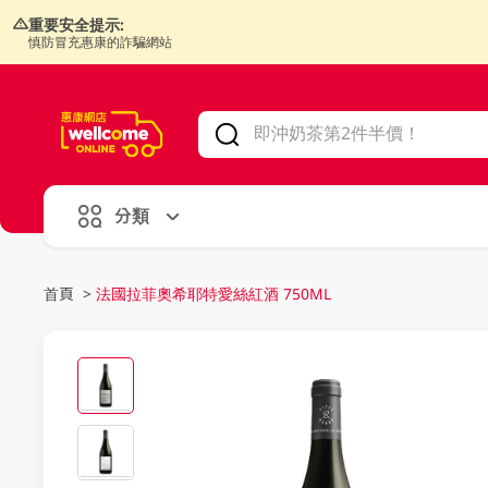
重要安全提示:
慎防冒充惠康的詐騙網站
V
alid Until 30 June 2026
分類
首頁
>
法國拉菲奧希耶特愛絲紅酒 750ML