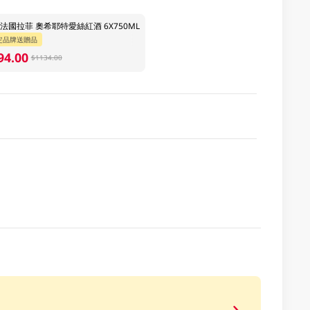
法國拉菲 奧希耶特愛絲紅酒 6X750ML
定品牌送贈品
94.00
$1134.00