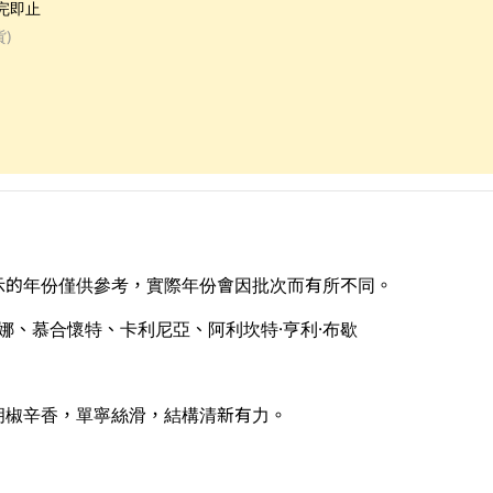
完即止
貨)
示的年份僅供參考，實際年份會因批次而有所不同。
海娜、慕合懷特、卡利尼亞、阿利坎特·亨利·布歇
胡椒辛香，單寧絲滑，結構清新有力。