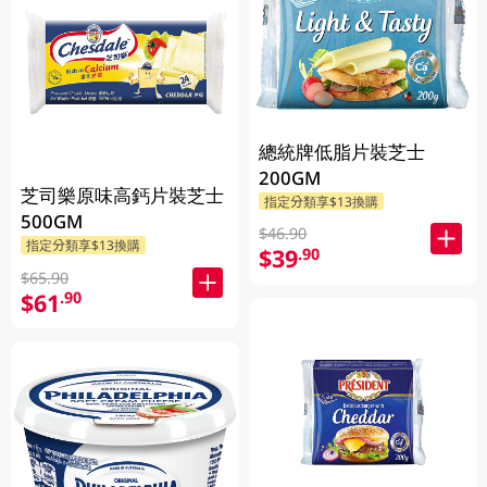
總統牌低脂片裝芝士
200GM
芝司樂原味高鈣片裝芝士
指定分類享$13換購
500GM
$46.90
指定分類享$13換購
$39
.90
$65.90
$61
.90