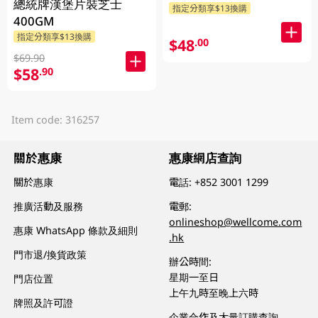
總統牌漢堡片裝芝士
指定分類享$13換購
400GM
指定分類享$13換購
$48
.00
$69.90
$58
.90
Item code: 316257
關於惠康
惠康網店查詢
關於惠康
電話:
+852 3001 1299
推廣活動及服務
電郵:
onlineshop@wellcome.com
惠康 WhatsApp 條款及細則
.hk
門市退/換貨政策
辦公時間:
星期一至日
門店位置
上午九時至晚上六時
牌照及許可證
企業合作及大量訂購查詢