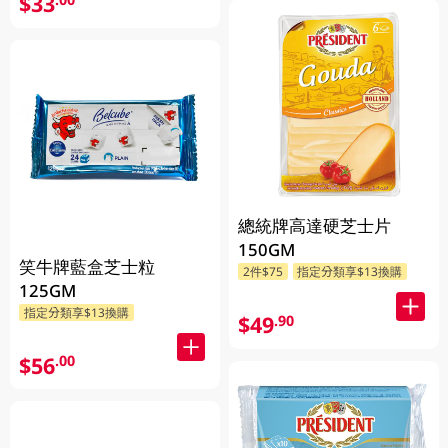
$33
總統牌高達硬芝士片
150GM
笑牛牌藍盒芝士粒
2件$75
指定分類享$13換購
125GM
指定分類享$13換購
$49
.90
$56
.00