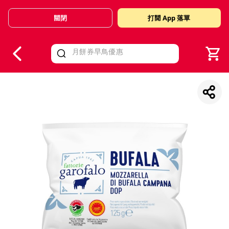
關閉
打開 App 落單
V
alid Until 30 June 2026