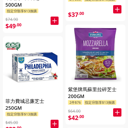
500GM
指定分類享$13換購
$37
.00
$74.90
$49
.00
紫堡牌馬蘇里拉碎芝士
200GM
菲力費城忌廉芝士
2件$76
指定分類享$13換購
250GM
$64.00
指定分類享$13換購
$42
.00
$45.00
.00