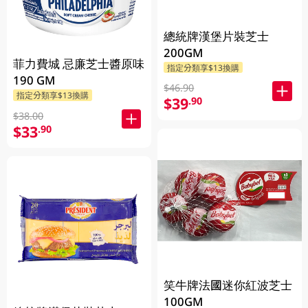
總統牌漢堡片裝芝士
200GM
菲力費城 忌廉芝士醬原味
指定分類享$13換購
190 GM
$46.90
指定分類享$13換購
$39
.90
$38.00
$33
.90
笑牛牌法國迷你紅波芝士
100GM