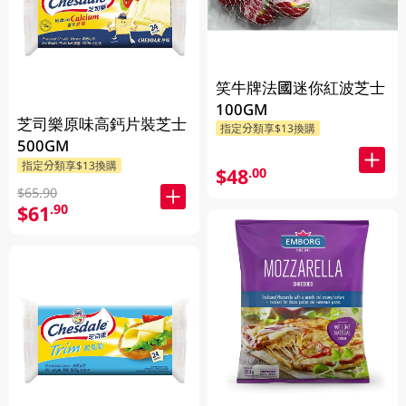
笑牛牌法國迷你紅波芝士
100GM
芝司樂原味高鈣片裝芝士
指定分類享$13換購
500GM
指定分類享$13換購
$48
.00
$65.90
$61
.90