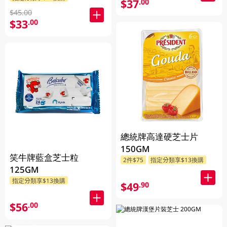
$37
.00
$45.00
$33
.00
總統牌高達硬芝士片
150GM
笑牛牌藍盒芝士粒
2件$75
指定分類享$13換購
125GM
指定分類享$13換購
$49
.90
$56
.00