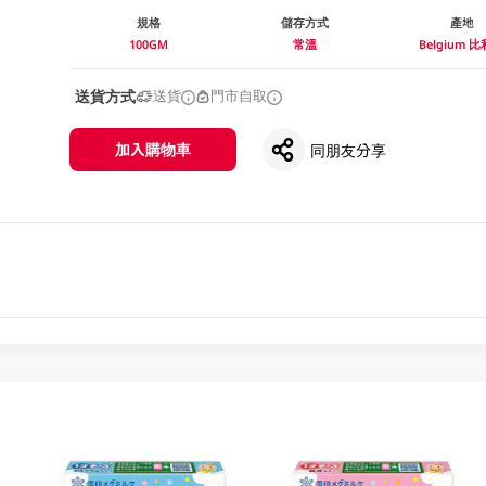
規格
儲存方式
產地
100GM
常溫
Belgium 
送貨方式
送貨
門市自取
加入購物車
同朋友分享