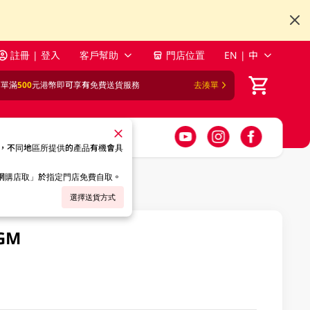
註冊 | 登入
客戶幫助
門店位置
EN | 中
訂單滿
500
元港幣即可享有免費送貨服務
去湊單
，不同地區所提供的產品有機會具
「網購店取」於指定門店免費自取。
選擇送貨方式
GM