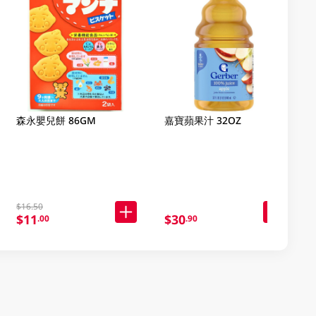
森永嬰兒餅 86GM
嘉寶蘋果汁 32OZ
$16.50
$11
$30
.00
.90