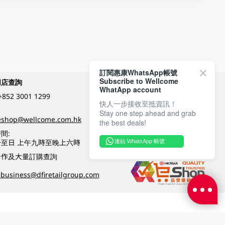
訂閱惠康WhatsApp帳號
Subscribe to Wellcome
網店查詢
付款方式
WhatApp account
+852 3001 1299
快人一步接收至抵資訊！
Stay one step ahead and grab
關注我們
eshop@wellcome.com.hk
the best deals!
間:
至日 上午九時至晚上六時
連結 WhatsApp 帳號
優質纲店認證
合作及大量訂購查詢
business@dfiretailgroup.com
條款及細則
|
私隱政策
|
DFI零售集團