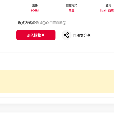
規格
儲存方式
產地
90GM
常溫
Spain 西
送貨方式
送貨
門市自取
加入購物車
同朋友分享