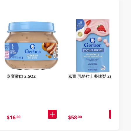
嘉寶雞肉 2.5OZ
嘉寶 乳酪粒士多啤梨 28克
$16
$58
.50
.00