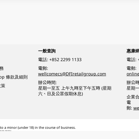
一般查詢
惠康
電話:
+852 2299 1133
電話:
務
電郵:
電郵:
wellcomecs@DFIretailgroup.com
onlin
App 條款及細則
辦公時間:
辦公時
政策
星期一至五 上午九時至下午五時 (星期
星期一
六、日及公眾假期休息)
企業
電
郵:
we
o a minor (under 18) in the course of business.
醉的酒類。