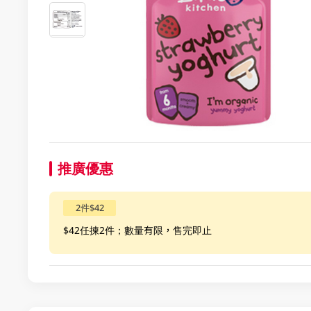
推廣優惠
2件$42
$42任揀2件；數量有限，售完即止