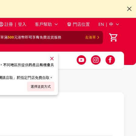
註冊 | 登入
客戶幫助
門店位置
EN | 中
訂單滿
500
元港幣即可享有免費送貨服務
去湊單
，不同地區所提供的產品有機會具
「網購店取」於指定門店免費自取。
選擇送貨方式