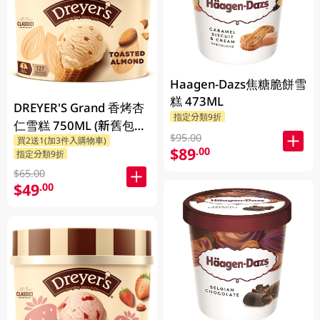
Haagen-Dazs焦糖脆餅雪
糕 473ML
DREYER'S Grand 香烤杏
指定分類9折
仁雪糕 750ML (新舊包裝
$95.00
買2送1(加3件入購物車)
隨機發貨)
$89
.00
指定分類9折
$65.00
$49
.00