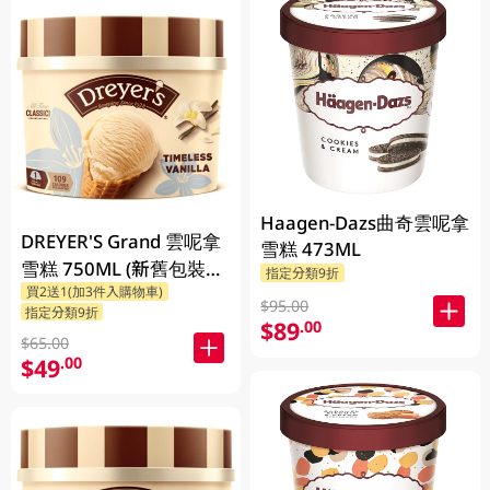
Haagen-Dazs曲奇雲呢拿
DREYER'S Grand 雲呢拿
雪糕 473ML
雪糕 750ML (新舊包裝隨
指定分類9折
買2送1(加3件入購物車)
機發貨)
$95.00
指定分類9折
$89
.00
$65.00
$49
.00