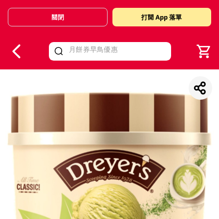
關閉
打開 App 落單
V
alid Until 30 June 2026