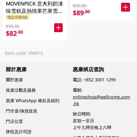
MOVENPICK 意大利奶凍
$95.00
味雪糕及熱情果芒果雪葩
$89
.00
指定分類9折
500ML
$95.00
$82
.00
Item code: 394916
關於惠康
惠康網店查詢
關於惠康
電話:
+852 3001 1299
推廣活動及服務
電郵:
onlineshop@wellcome.com
惠康 WhatsApp 條款及細則
.hk
門市退/換貨政策
辦公時間:
星期一至日
門店位置
上午九時至晚上六時
牌照及許可證