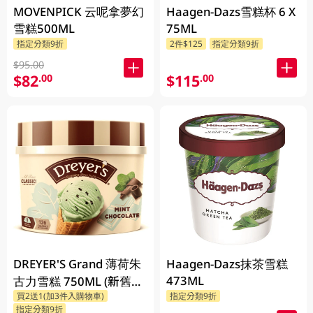
MOVENPICK 云呢拿夢幻
Haagen-Dazs雪糕杯 6 X
雪糕500ML
75ML
指定分類9折
2件$125
指定分類9折
$95.00
$82
$115
.00
.00
DREYER'S Grand 薄荷朱
Haagen-Dazs抹茶雪糕
473ML
古力雪糕 750ML (新舊包
買2送1(加3件入購物車)
指定分類9折
裝隨機發貨)
指定分類9折