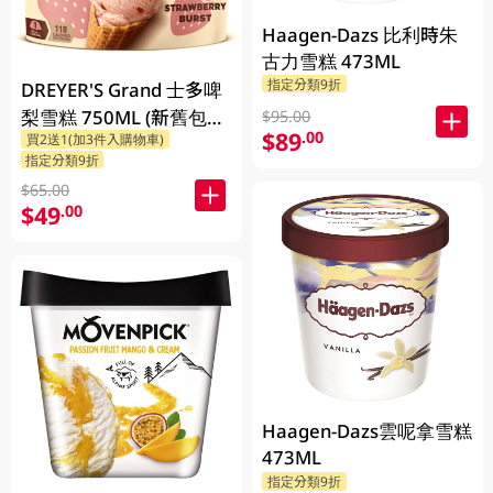
Haagen-Dazs 比利時朱
古力雪糕 473ML
指定分類9折
DREYER'S Grand 士多啤
梨雪糕 750ML (新舊包裝
$95.00
$89
.00
買2送1(加3件入購物車)
隨機發貨)
指定分類9折
$65.00
$49
.00
Haagen-Dazs雲呢拿雪糕
473ML
指定分類9折