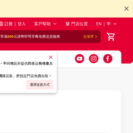
註冊 | 登入
客戶幫助
門店位置
EN | 中
訂單滿
500
元港幣即可享有免費送貨服務
去湊單
，不同地區所提供的產品有機會具
「網購店取」於指定門店免費自取。
選擇送貨方式