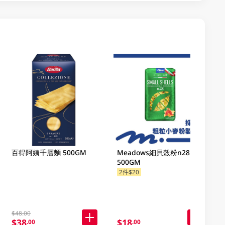
百得阿姨千層麵 500GM
Meadows細貝殼粉n28
500GM
2件$20
$48.00
$38
$18
.00
.00