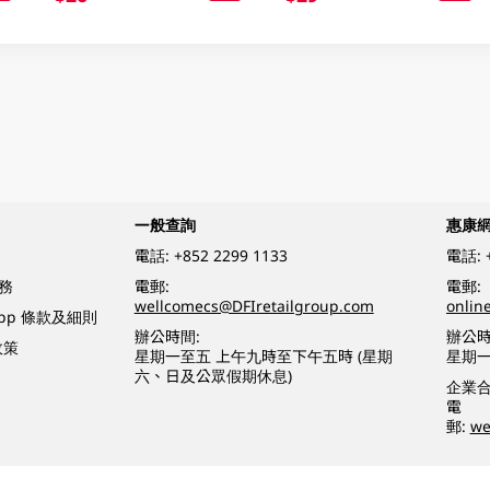
一般查詢
惠康
電話:
+852 2299 1133
電話:
務
電郵:
電郵:
wellcomecs@DFIretailgroup.com
onlin
App 條款及細則
辦公時間:
辦公時
政策
星期一至五 上午九時至下午五時 (星期
星期一
六、日及公眾假期休息)
企業
電
郵:
we