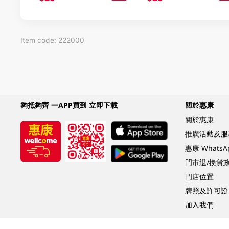
Item code: 222000
夠抵夠齊 一APP買到 立即下載
關於惠康
關於惠康
推廣活動及服
惠康 Whats
門市退/換貨
門店位置
牌照及許可證
加入我們