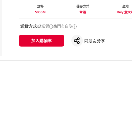
規格
儲存方式
產地
500GM
常溫
Italy 意
送貨方式
送貨
門市自取
加入購物車
同朋友分享