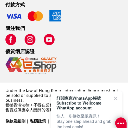
付款方式
關注我們
優質纲店認證
Under the law of Hong Kong, intoxicating liquor must not
be sold or supplied to a minor (under 18) in the course of
訂閱惠康WhatsApp帳號
business.
Subscribe to Wellcome
根據香港法律，不得在業務過程中，向未成年人 (18 歲以下人士)
WhatApp account
售賣或供應令人醺醉的酒類。
快人一步接收至抵資訊！
條款及細則
|
私隱政策
|
DFI零售集團
Stay one step ahead and grab
the best deals!