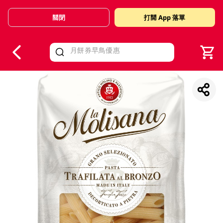
關閉
打開 App 落單
V
alid Until 30 June 2026