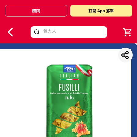
關閉
打開 App 落單
V
alid Until 30 June 2026