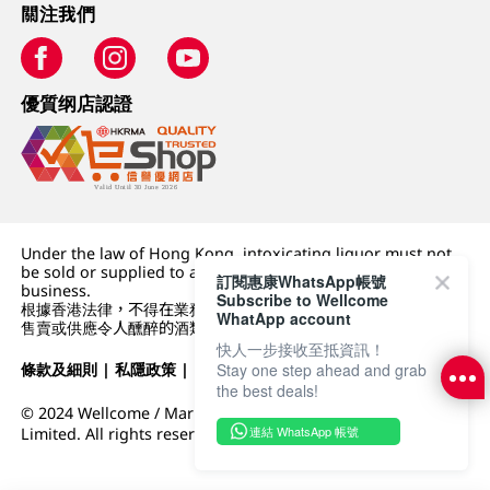
關注我們
優質纲店認證
Under the law of Hong Kong, intoxicating liquor must not
be sold or supplied to a minor (under 18) in the course of
訂閱惠康WhatsApp帳號
business.
Subscribe to Wellcome
根據香港法律，不得在業務過程中，向未成年人 (18 歲以下人士)
WhatApp account
售賣或供應令人醺醉的酒類。
快人一步接收至抵資訊！
條款及細則
|
私隱政策
|
DFI零售集團
Stay one step ahead and grab
the best deals!
© 2024 Wellcome / Market Place. The Dairy Farm Company
連結 WhatsApp 帳號
Limited. All rights reserved.