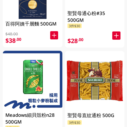
聖賢母通心粉#35
500GM
百得阿姨千層麵 500GM
3件$30
$48.00
$38
.00
$28
.00
Meadows細貝殼粉n28
聖賢母直紋通粉 500G
500GM
3件$30