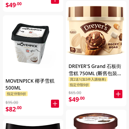
$49
.00
DREYER'S Grand 石板街
雪糕 750ML (新舊包裝隨
買2送1(加3件入購物車)
機發貨)
MOVENPICK 椰子雪糕
指定分類9折
500ML
$65.00
指定分類9折
$49
.00
$95.00
$82
.00