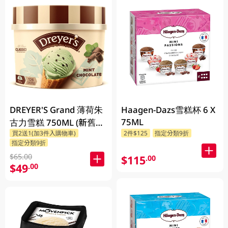
DREYER'S Grand 薄荷朱
Haagen-Dazs雪糕杯 6 X
75ML
古力雪糕 750ML (新舊包
買2送1(加3件入購物車)
2件$125
指定分類9折
裝隨機發貨)
指定分類9折
$65.00
$115
.00
$49
.00