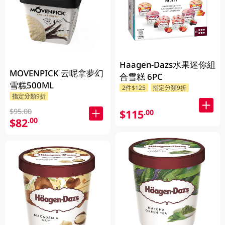
Haagen-Dazs水果迷你組
MOVENPICK 云呢拿夢幻
合雪糕 6PC
雪糕500ML
2件$125
指定分類9折
指定分類9折
$95.00
$115
.00
$82
.00