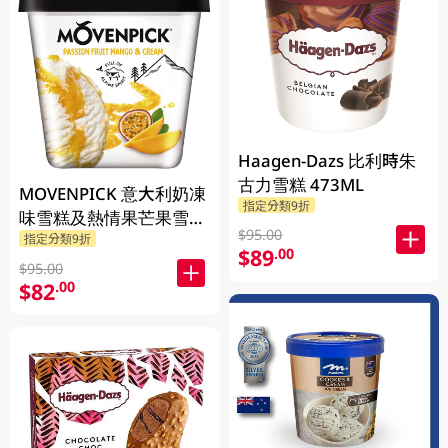
Haagen-Dazs 比利時朱
古力雪糕 473ML
MOVENPICK 意大利奶凍
指定分類9折
味雪糕及熱情果芒果雪葩
$95.00
指定分類9折
500ML
$89
.00
$95.00
$82
.00