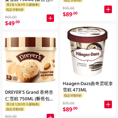
指定分類9折
買2送1(加3件入購物車)
隨機發貨)
$95.00
指定分類9折
$89
.00
$65.00
$49
.00
Haagen-Dazs曲奇雲呢拿
雪糕 473ML
DREYER'S Grand 香烤杏
指定分類9折
仁雪糕 750ML (新舊包裝
$95.00
買2送1(加3件入購物車)
隨機發貨)
$89
.00
指定分類9折
$65.00