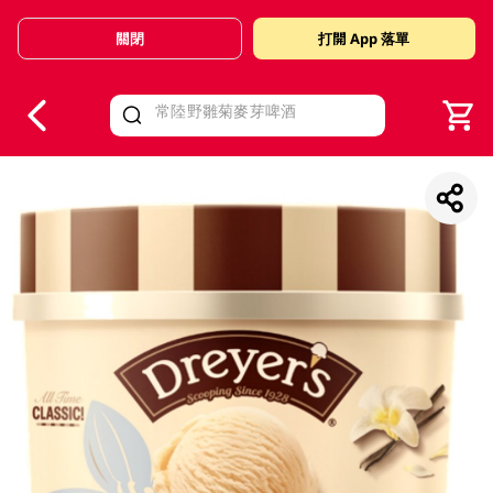
關閉
打開 App 落單
V
alid Until 30 June 2026