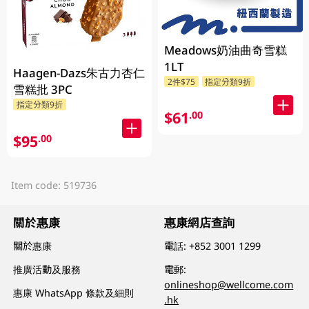
Meadows奶油曲奇雪糕
1LT
Haagen-Dazs朱古力杏仁
2件$75
指定分類9折
雪糕批 3PC
指定分類9折
$61
.00
$95
.00
Item code: 519736
關於惠康
惠康網店查詢
關於惠康
電話:
+852 3001 1299
推廣活動及服務
電郵:
onlineshop@wellcome.com
惠康 WhatsApp 條款及細則
.hk