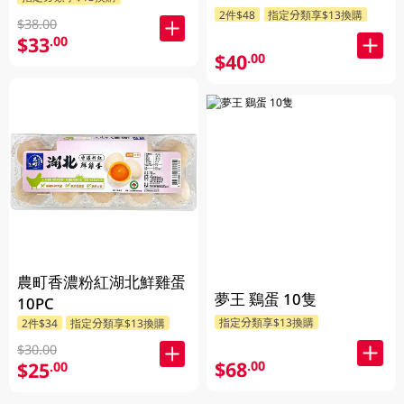
2件$48
指定分類享$13換購
$38.00
$33
.00
$40
.00
農町香濃粉紅湖北鮮雞蛋
夢王 鷄蛋 10隻
10PC
指定分類享$13換購
2件$34
指定分類享$13換購
$30.00
$68
.00
$25
.00