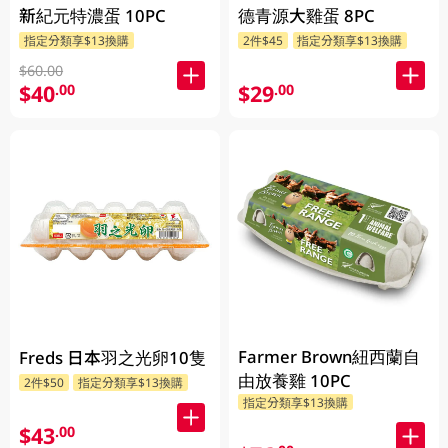
新紀元特濃蛋 10PC
德青源大雞蛋 8PC
指定分類享$13換購
2件$45
指定分類享$13換購
$60.00
$40
$29
.00
.00
Farmer Brown紐西蘭自
Freds 日本羽之光卵10隻
由放養雞 10PC
2件$50
指定分類享$13換購
指定分類享$13換購
$43
.00