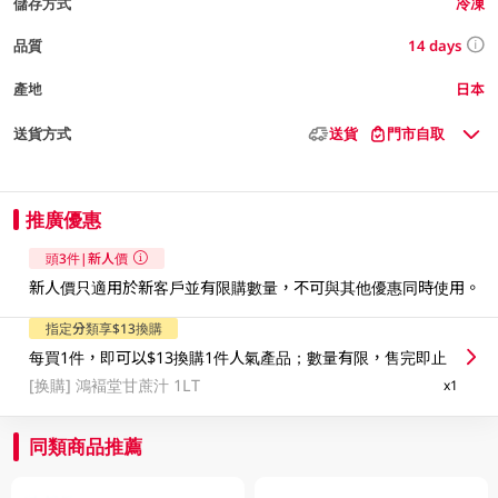
儲存方式
冷凍
14 days
品質
產地
日本
送貨方式
送貨
門市自取
推廣優惠
頭3件|新人價
新人價只適用於新客戶並有限購數量，不可與其他優惠同時使用。​
指定分類享$13換購
每買1件，即可以$13換購1件人氣產品；數量有限，售完即止
[换購]
鴻褔堂甘蔗汁 1LT
x1
同類商品推薦