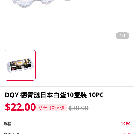
1/1
DQY 德青源日本白蛋10隻裝 10PC
$22.00
$30.00
頭3件|新人價
規格
10PC