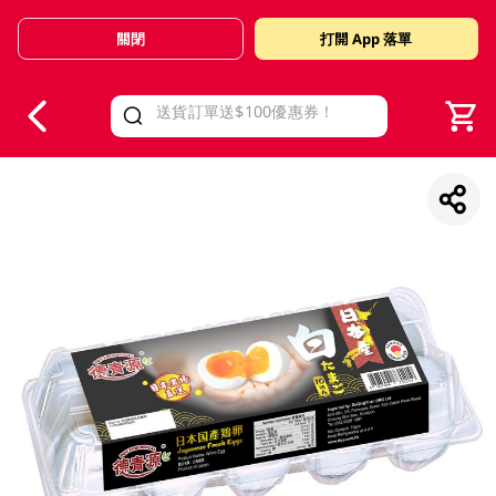
關閉
打開 App 落單
V
alid Until 30 June 2026