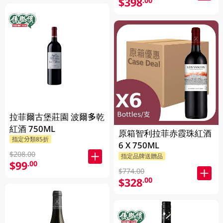
$398
.00
拉菲爾古堡莊園 波爾多乾
紅酒 750ML
原箱智利拉菲赤霞珠紅酒
指定分類85折
6 X 750ML
$208.00
指定品牌送贈品
$99
.00
$774.00
$328
.00