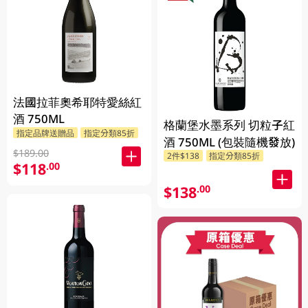
法國拉菲奧希耶特愛絲紅
酒 750ML
格蘭堡水墨系列 切粒子紅
指定品牌送贈品
指定分類85折
酒 750ML (包裝隨機發放)
$189.00
2件$138
指定分類85折
$118
.00
$138
.00