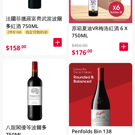
法國菲臘羅富齊武當波爾
多紅酒 750ML
原箱夏迪VR梅洛紅酒 6 X
2件$168
指定分類85折
750ML
$450.00
$158
.00
$176
.00
八龍閣優等波爾多
Penfolds Bin 138
750ML