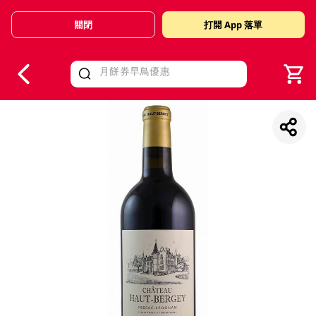
關閉
打開 App 落單
V
alid Until 30 June 2026