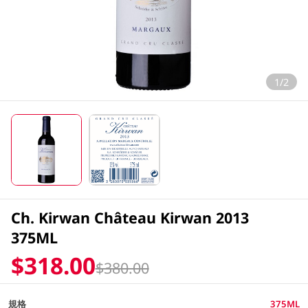
1/2
Ch. Kirwan Château Kirwan 2013
375ML
$318.00
$380.00
規格
375ML