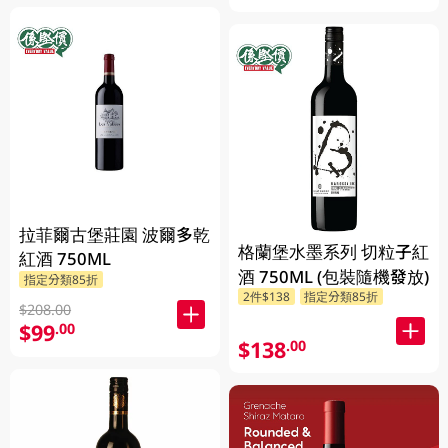
拉菲爾古堡莊園 波爾多乾
格蘭堡水墨系列 切粒子紅
紅酒 750ML
酒 750ML (包裝隨機發放)
指定分類85折
2件$138
指定分類85折
$208.00
$99
.00
$138
.00