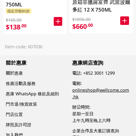
原箱菲臘羅富齊 武當波爾
750ML
多紅 12 X 750ML
指定分類85折
$1896.00
$165.00
$660
.00
$138
.00
Item code: 607036
關於惠康
惠康網店查詢
關於惠康
電話:
+852 3001 1299
推廣活動及服務
電郵:
onlineshop@wellcome.com
惠康 WhatsApp 條款及細則
.hk
門市退/換貨政策
辦公時間:
星期一至日
門店位置
上午九時至晚上六時
牌照及許可證
企業合作及大量訂購查詢
加入我們