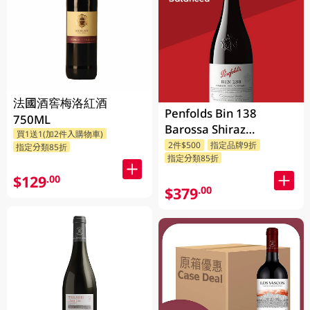
法國酒窖梅洛紅酒
Penfolds Bin 138
750ML
Barossa Shiraz
買1送1(加2件入購物車)
Grenache Mataro
2件$500
指定品牌9折
指定分類85折
指定分類85折
750ML
$129
.00
$379
.00