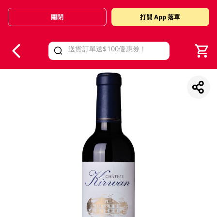
關閉
打開 App 落單
V
alid Until 30 June 2026