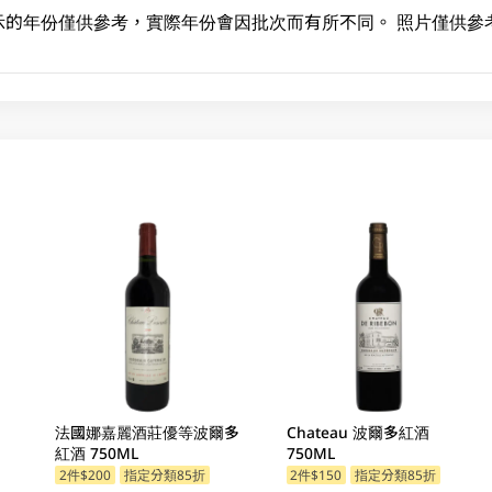
示的年份僅供參考，實際年份會因批次而有所不同。 照片僅供參
法國娜嘉麗酒莊優等波爾多
Chateau 波爾多紅酒
紅酒 750ML
750ML
2件$200
指定分類85折
2件$150
指定分類85折