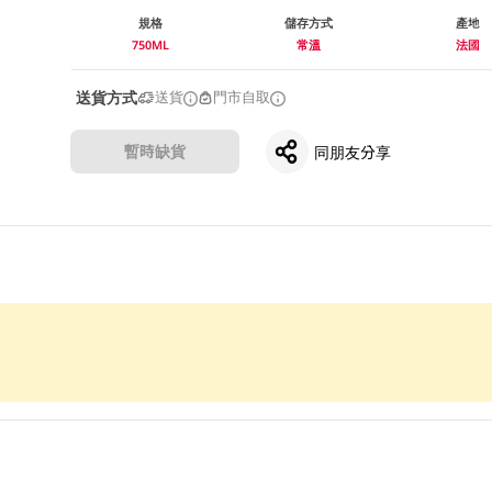
規格
儲存方式
產地
750ML
常溫
法國
送貨方式
送貨
門市自取
暫時缺貨
同朋友分享