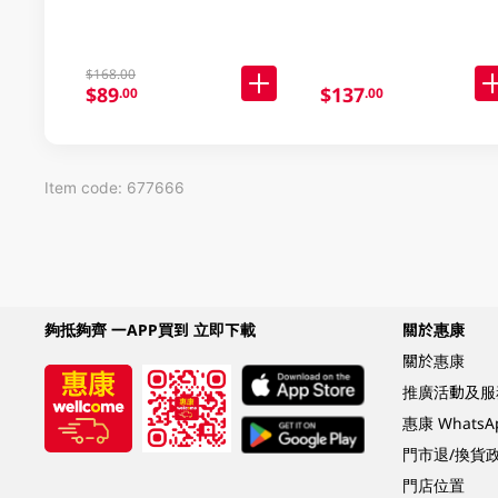
$168.00
$89
$137
.00
.00
Item code: 677666
夠抵夠齊 一APP買到 立即下載
關於惠康
關於惠康
推廣活動及服
惠康 Whats
門市退/換貨
門店位置