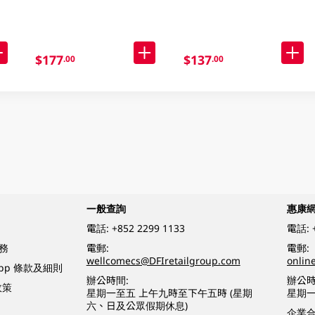
$177
$137
.00
.00
一般查詢
惠康
電話:
+852 2299 1133
電話:
務
電郵:
電郵:
wellcomecs@DFIretailgroup.com
onlin
App 條款及細則
辦公時間:
辦公時
政策
星期一至五 上午九時至下午五時 (星期
星期一
六、日及公眾假期休息)
企業