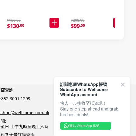
$150.00
$208.00
$130
$99
.00
.00
訂閱惠康WhatsApp帳號
Subscribe to Wellcome
網店查詢
付款方式
WhatApp account
+852 3001 1299
快人一步接收至抵資訊！
Stay one step ahead and grab
關注我們
eshop@wellcome.com.hk
the best deals!
間:
至日 上午九時至晚上六時
連結 WhatsApp 帳號
優質纲店認證
合作及大量訂購查詢