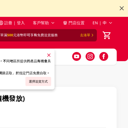
註冊 | 登入
客戶幫助
門店位置
EN | 中
訂單滿
500
元港幣即可享有免費送貨服務
去湊單
，不同地區所提供的產品有機會具
「網購店取」於指定門店免費自取。
選擇送貨方式
隨機發放)