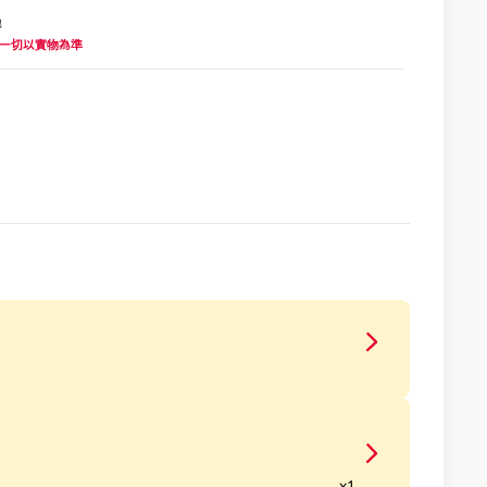
地
 一切以實物為準
x1