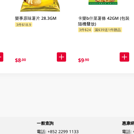
樂事原味薯片 28.3GM
卡樂b什菜薯條 42GM (包裝
隨機發放)
3件$18.9
3件$24
滿$39送1件贈品
$8
$9
.00
.90
一般查詢
惠康
電話:
+852 2299 1133
電話: