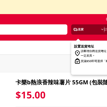
送貨
設置送貨地址
請新增你的送貨地址
一定差異。
買滿$50即可選擇
卡樂b熱浪香辣味薯片 55GM (包裝
$15.00