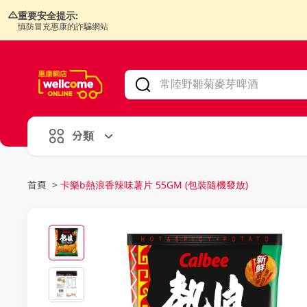
重要安全提示:
慎防冒充惠康的詐騙網站
V
alid Until 30 June 2026
分類
首頁
>
卡樂b熱浪香辣味薯片 55GM (包裝隨機發放)