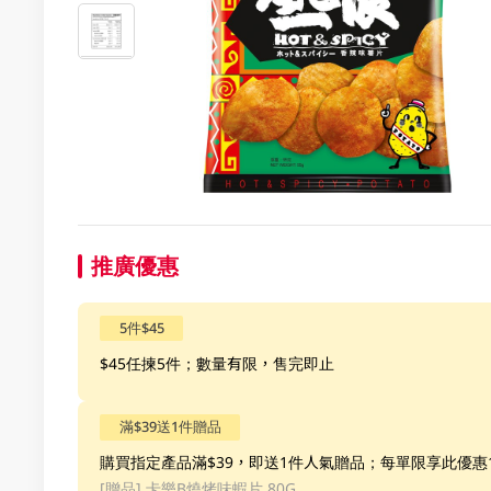
推廣優惠
5件$45
$45任揀5件；數量有限，售完即止
滿$39送1件贈品
購買指定產品滿$39，即送1件人氣贈品；每單限享此優
[贈品]
卡樂B燒烤味蝦片 80G