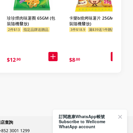
珍珍煙肉味薯圈 65GM (包
卡樂b燒烤味薯片 25GM (包
裝隨機發放)
裝隨機發放)
2件$13
指定品牌送贈品
3件$18.9
滿$39送1件贈品
$12
$8
.90
.00
訂閱惠康WhatsApp帳號
Subscribe to Wellcome
網店查詢
付款方式
WhatApp account
+852 3001 1299