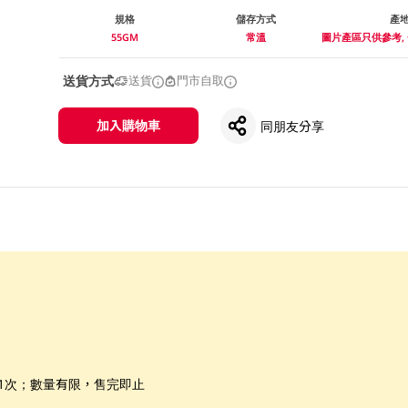
規格
儲存方式
產
55GM
常溫
圖片產區只供參考,
送貨方式
送貨
門市自取
加入購物車
同朋友分享
惠1次；數量有限，售完即止