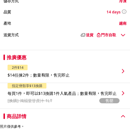
儲存方式
冷凍
14 days
品質
產地
越南
送貨方式
送貨
門市自取
推廣優惠
2件$14
$14任揀2件；數量有限，售完即止
指定分類享$13換購
每買1件，即可以$13換購1件人氣產品；數量有限，售完即止
[换購]
鴻褔堂甘蔗汁 1LT
售罄
商品詳情
照片僅供參考。