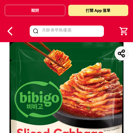
關閉
打開 App 落單
V
alid Until 30 June 2026