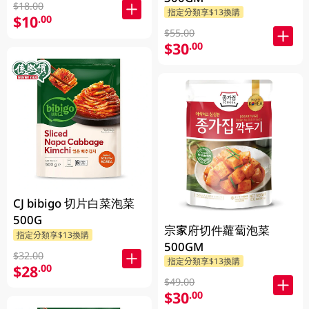
$18.00
指定分類享$13換購
$10
.00
$55.00
$30
.00
CJ bibigo 切片白菜泡菜
500G
宗家府切件蘿蔔泡菜
指定分類享$13換購
500GM
$32.00
指定分類享$13換購
$28
.00
$49.00
$30
.00