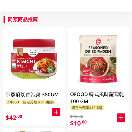
同類商品推薦
OFOOD 韓式風味蘿蔔乾
宗家府切件泡菜 380GM
100 GM
2件$50
指定分類享$13換購
指定分類享$13換購
$42
.00
$18.00
$10
.00