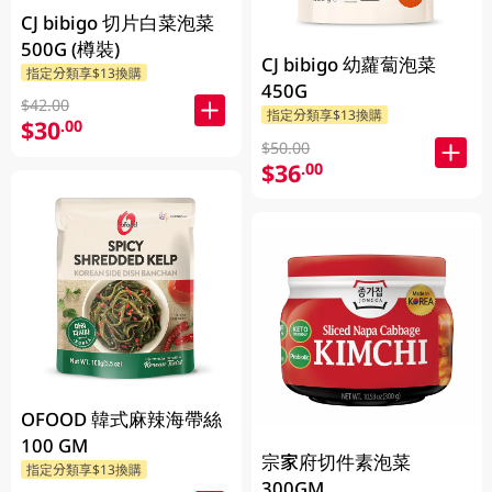
CJ bibigo 切片白菜泡菜
500G (樽裝)
CJ bibigo 幼蘿蔔泡菜
指定分類享$13換購
450G
$42.00
指定分類享$13換購
$30
.00
$50.00
$36
.00
OFOOD 韓式麻辣海帶絲
100 GM
宗家府切件素泡菜
指定分類享$13換購
300GM