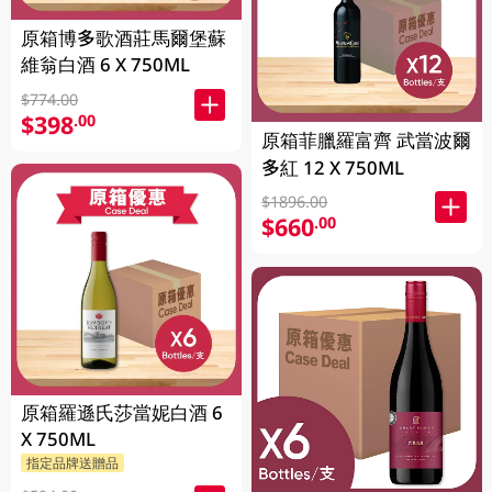
原箱博多歌酒莊馬爾堡蘇
維翁白酒 6 X 750ML
$774.00
$398
.00
原箱菲臘羅富齊 武當波爾
多紅 12 X 750ML
$1896.00
$660
.00
原箱羅遜氏莎當妮白酒 6
X 750ML
指定品牌送贈品