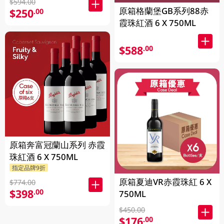
$594.00
原箱格蘭堡GB系列88赤
$250
.00
霞珠紅酒 6 X 750ML
$588
.00
原箱奔富冠蘭山系列 赤霞
珠紅酒 6 X 750ML
指定品牌9折
原箱夏迪VR赤霞珠紅 6 X
$774.00
$398
.00
750ML
$450.00
$176
.00