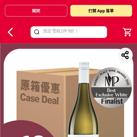
關閉
打開 App 落單
V
alid Until 30 June 2026