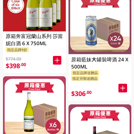
原箱奔富冠蘭山系列 莎當
妮白酒 6 X 750ML
指定品牌9折
原箱藍妹大罐裝啤酒 24 X
$774.00
$398
.00
500ML
指定品牌送贈品
指定分類送贈品
$306
.00