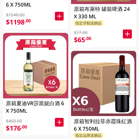
6 X 750ML
原箱布萊特 罐裝啤酒 24
$1548.00
X 330 ML
$1198
.00
指定分類送贈品
$77.00
$65
.00
原箱夏迪VR莎當妮白酒 6
X 750ML
原箱智利拉菲赤霞珠紅酒
$450.00
$176
.00
6 X 750ML
指定品牌送贈品