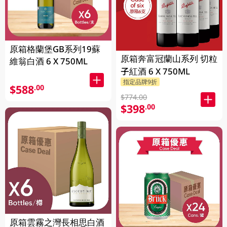
原箱格蘭堡GB系列19蘇
原箱奔富冠蘭山系列 切粒
維翁白酒 6 X 750ML
子紅酒 6 X 750ML
指定品牌9折
$588
.00
$774.00
$398
.00
原箱雲霧之灣長相思白酒