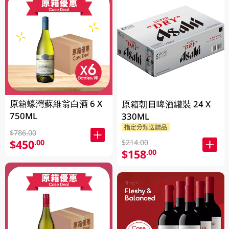
原箱蠔灣蘇維翁白酒 6 X
原箱朝日啤酒罐裝 24 X
750ML
330ML
指定分類送贈品
$786.00
$450
.00
$214.00
$158
.00