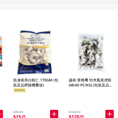
急凍南美白蝦仁 170GM (包
越南 業務用 特大鳳尾虎蝦
裝及品牌隨機發放)
(48-60 PC/KG) (包裝及品牌
隨機發放)
3件$50
$30.00
$168.00
$15
$120
.00
.00