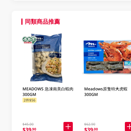
同類商品推薦
MEADOWS 急凍南美白蝦肉
Meadows原隻特大虎蝦
300GM
300GM
2件$56
$45.00
$62.90
$39
$39
.90
.00