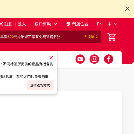
註冊 | 登入
客戶幫助
門店位置
EN | 中
訂單滿
500
元港幣即可享有免費送貨服務
去湊單
，不同地區所提供的產品有機會具
「網購店取」於指定門店免費自取。
選擇送貨方式