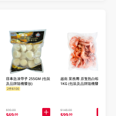
日本急凍帶子 255GM (包裝
越南 業務用 原隻熟白蝦
及品牌隨機發放)
1KG (包裝及品牌隨機發放)
2件$100
$90.00
$148.00
$69
$99
.00
.00