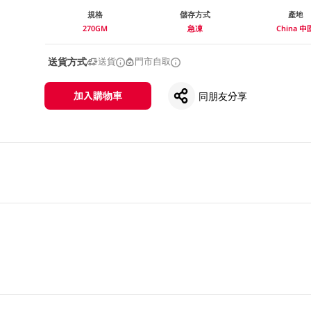
規格
儲存方式
產地
270GM
急凍
China 中
送貨方式
送貨
門市自取
加入購物車
同朋友分享