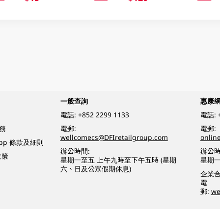
一般查詢
惠康
電話:
+852 2299 1133
電話:
務
電郵:
電郵:
wellcomecs@DFIretailgroup.com
onlin
App 條款及細則
辦公時間:
辦公時
政策
星期一至五 上午九時至下午五時 (星期
星期一
六、日及公眾假期休息)
企業
電
郵:
we