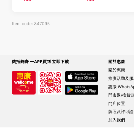
Item code: 847095
夠抵夠齊 一APP買到 立即下載
關於惠康
關於惠康
推廣活動及服
惠康 Whats
門市退/換貨
門店位置
牌照及許可證
加入我們