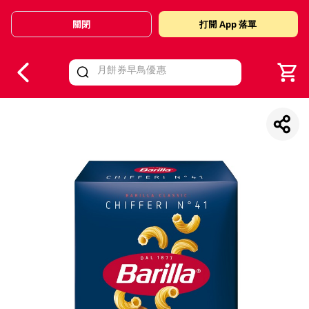
關閉
打開 App 落單
V
alid Until 30 June 2026