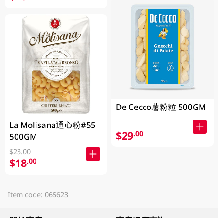
De Cecco薯粉粒 500GM
La Molisana通心粉#55
$29
.00
500GM
$23.00
$18
.00
Item code: 065623