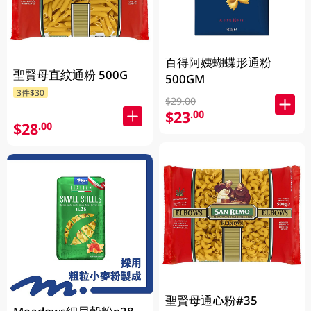
百得阿姨蝴蝶形通粉
聖賢母直紋通粉 500G
500GM
3件$30
$29.00
$23
.00
$28
.00
聖賢母通心粉#35