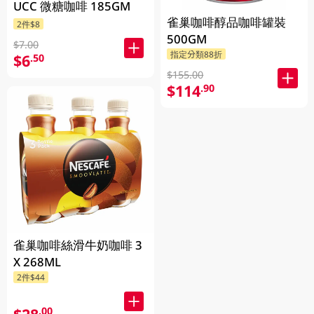
UCC 微糖咖啡 185GM
雀巢咖啡醇品咖啡罐裝
2件$8
500GM
$7.00
指定分類88折
$6
.50
$155.00
$114
.90
雀巢咖啡絲滑牛奶咖啡 3
X 268ML
2件$44
.00