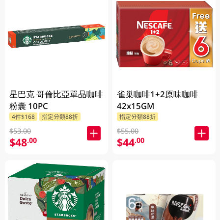
星巴克 哥倫比亞單品咖啡
雀巢咖啡1+2原味咖啡
粉囊 10PC
42x15GM
4件$168
指定分類88折
指定分類88折
$53.00
$55.00
$48
$44
.00
.00