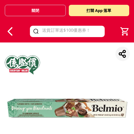
關閉
打開 App 落單
V
alid Until 30 June 2026