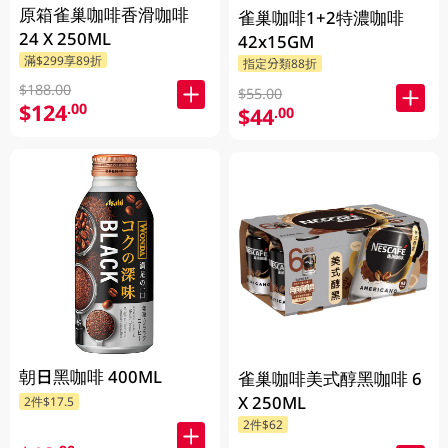
原箱雀巢咖啡香滑咖啡
雀巢咖啡1+2特濃咖啡
24 X 250ML
42x15GM
滿$299享89折
指定分類88折
$188.00
$55.00
$124
.00
$44
.00
朝日黑咖啡 400ML
雀巢咖啡美式醇黑咖啡 6
X 250ML
2件$17.5
2件$62