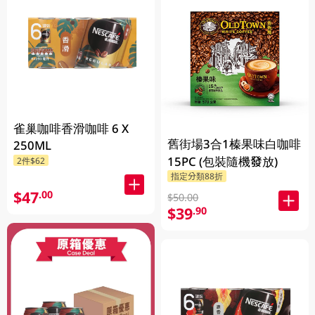
雀巢咖啡香滑咖啡 6 X
舊街場3合1榛果味白咖啡
250ML
15PC (包裝隨機發放)
2件$62
指定分類88折
$47
.00
$50.00
$39
.90