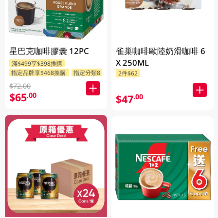
星巴克咖啡膠囊 12PC
雀巢咖啡歐陸奶滑咖啡 6
X 250ML
滿$499享$398換購
指定品牌享$468換購
指定分類88折
2件$62
$72.00
$65
.00
$47
.00