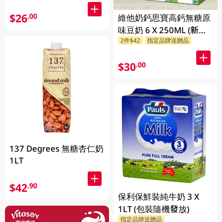
$26
.00
維他奶鈣思寶高鈣無糖原
味豆奶 6 X 250ML (新舊
2件$42
指定品牌送贈品
包裝隨機發貨)
$30
.00
137 Degrees 無糖杏仁奶
1LT
$42
.90
保利保鮮裝純牛奶 3 X
1LT (包裝隨機發放)
指定品牌送贈品