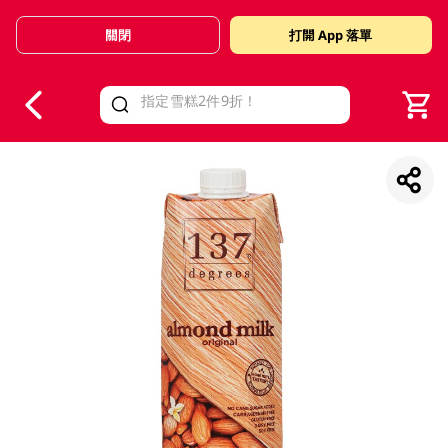
關閉
打開 App 落單
V
alid Until 30 June 2026