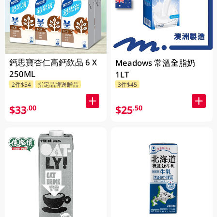
鈣思寶杏仁高鈣飲品 6 X
Meadows 常溫全脂奶
250ML
1LT
2件$54
指定品牌送贈品
3件$45
$33
$25
.00
.50