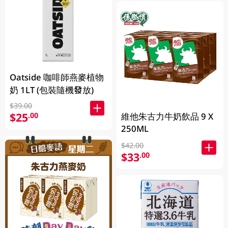
Oatside 咖啡師燕麥植物
奶 1LT (包裝隨機發放)
$39.00
$25
.00
維他朱古力牛奶飲品 9 X
250ML
$42.00
$33
.00