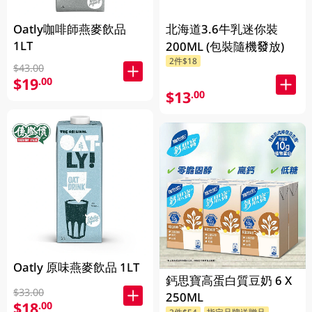
Oatly咖啡師燕麥飲品
北海道3.6牛乳迷你裝
1LT
200ML (包裝隨機發放)
2件$18
$43.00
$19
.00
$13
.00
Oatly 原味燕麥飲品 1LT
鈣思寶高蛋白質豆奶 6 X
$33.00
250ML
$18
.00
2件$54
指定品牌送贈品