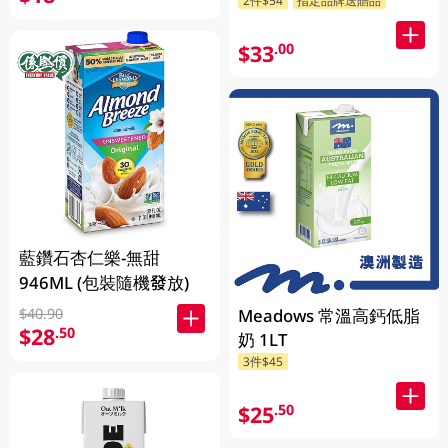
$33
.00
藍鑽石杏仁樂-無甜
946ML (包裝隨機發放)
Meadows 常溫高鈣低脂
$40.90
$28
.50
奶 1LT
3件$45
$25
.50