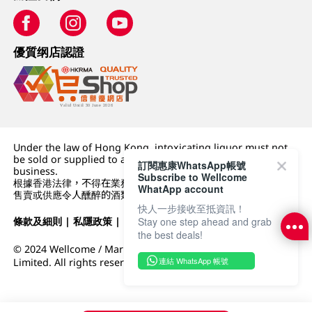
優質纲店認證
Under the law of Hong Kong, intoxicating liquor must not
be sold or supplied to a minor (under 18) in the course of
訂閱惠康WhatsApp帳號
business.
Subscribe to Wellcome
根據香港法律，不得在業務過程中，向未成年人 (18 歲以下人士)
WhatApp account
售賣或供應令人醺醉的酒類。
快人一步接收至抵資訊！
條款及細則
|
私隱政策
|
DFI零售集團
Stay one step ahead and grab
the best deals!
© 2024 Wellcome / Market Place. The Dairy Farm Company
連結 WhatsApp 帳號
Limited. All rights reserved.