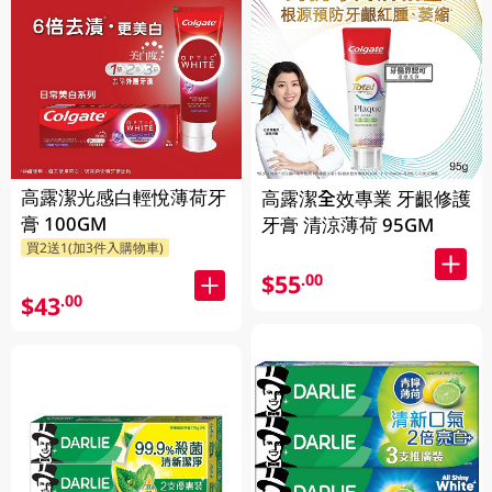
高露潔光感白輕悅薄荷牙
高露潔全效專業 牙齦修護
膏 100GM
牙膏 清涼薄荷 95GM
買2送1(加3件入購物車)
$55
.00
$43
.00