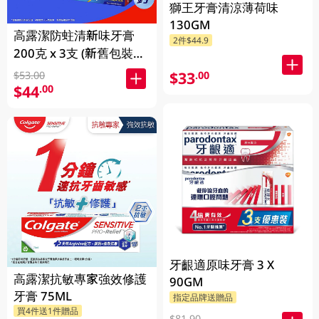
獅王牙膏清涼薄荷味
130GM
高露潔防蛀清新味牙膏
2件$44.9
200克 x 3支 (新舊包裝隨
機發送)
$33
.00
$53.00
$44
.00
牙齦適原味牙膏 3 X
高露潔抗敏專家強效修護
90GM
牙膏 75ML
指定品牌送贈品
買4件送1件贈品
$81.90