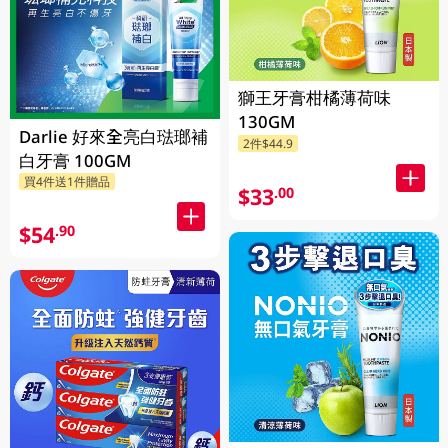
獅王牙膏柑橘薄荷味
130GM
Darlie 好來全亮白琺瑯補
2件$44.9
白牙膏 100GM
買4件送1件贈品
$33
.00
$54
.90