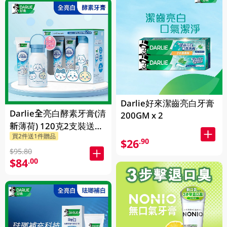
Darlie好來潔齒亮白牙膏
Darlie全亮白酵素牙膏(清
200GM x 2
新薄荷) 120克2支裝送
買2件送1件贈品
Chiikawa便攜不鏽鋼杯
$26
.90
1PK
$95.80
$84
.00