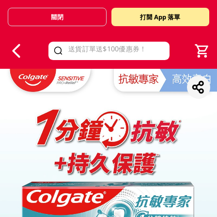
關閉
打開 App 落單
V
alid Until 30 June 2026