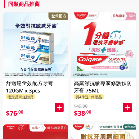
同類商品推薦
舒適達全效配方牙膏
高露潔抗敏專家修護預防
120GM x 3pcs
牙膏 75ML
指定品牌送贈品
買4件送1件贈品
$49.90
$76
$38
.00
.00