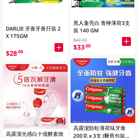
黑人全亮白 青檸薄荷3支
DARLIE 牙膏牙膏孖裝 2
裝 140 GM
X 175GM
$42.00
$33
.00
$28
.00
高露潔防蛀薄荷味牙膏
高露潔光感白十億酵素煥
200克 x 3支 (新舊包裝隨