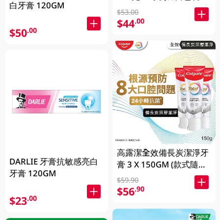
白牙膏 120GM
機發送)
$53.00
$44
.00
$50
.00
高露潔全效備長炭潔淨牙
DARLIE 牙膏抗敏感亮白
膏 3 X 150GM (款式隨機
牙膏 120GM
發送)
$59.90
$56
.90
$23
.00