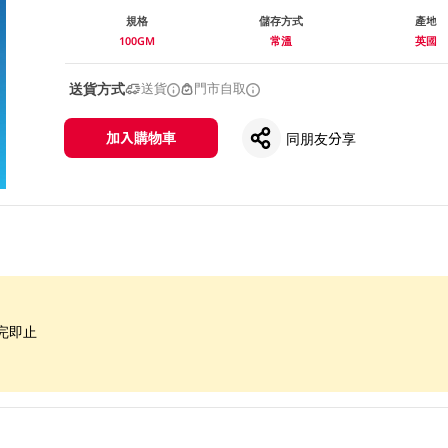
規格
儲存方式
產地
100GM
常溫
英國
送貨方式
送貨
門市自取
加入購物車
同朋友分享
完即止