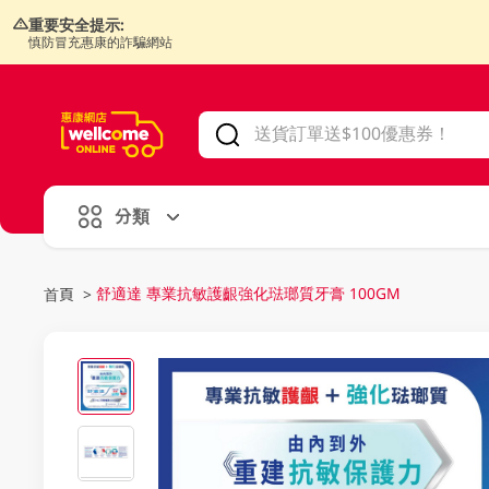
重要安全提示:
慎防冒充惠康的詐騙網站
V
alid Until 30 June 2026
分類
舒適達 專業抗敏護齦強化琺瑯質牙膏 100GM
首頁
>