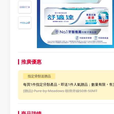
推廣優惠
指定分類送贈品
每買1件指定分類產品，即送1件人氣贈品；數量有限，售
[贈品]
Pure by Meadows 順滑牙線50米 50MT
商品詳情