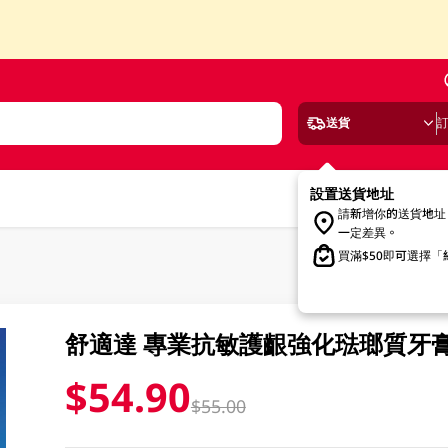
送貨
設置送貨地址
請新增你的送貨地址
一定差異。
買滿$50即可選擇
舒適達 專業抗敏護齦強化琺瑯質牙膏 
$54.90
$55.00