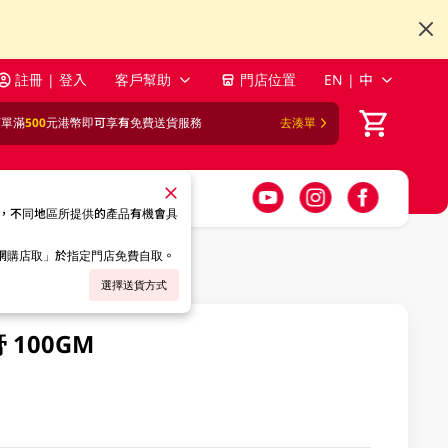
註冊 | 登入
客戶幫助
門店位置
EN | 中
訂單滿
500
元港幣即可享有免費送貨服務
去湊單
，不同地區所提供的產品有機會具
「網購店取」於指定門店免費自取。
選擇送貨方式
100GM