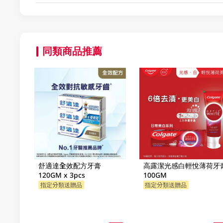
同類商品推薦
舒適達全效配方牙膏
高露潔光感白輕悅薄荷牙
120GM x 3pcs
100GM
指定分類送贈品
指定分類送贈品