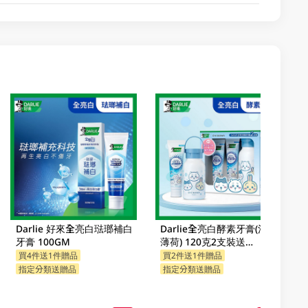
Darlie 好來全亮白琺瑯補白
Darlie全亮白酵素牙膏(清新
牙膏 100GM
薄荷) 120克2支裝送
Chiikawa便攜不鏽鋼杯 1PK
買4件送1件贈品
買2件送1件贈品
指定分類送贈品
指定分類送贈品