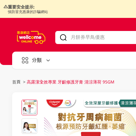
重要安全提示:
慎防冒充惠康的詐騙網站
V
alid Until 30 June 2026
分類
首頁
>
高露潔全效專業 牙齦修護牙膏 清涼薄荷 95GM