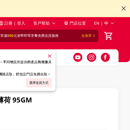
註冊 | 登入
客戶幫助
門店位置
EN | 中
訂單滿
500
元港幣即可享有免費送貨服務
去湊單
，不同地區所提供的產品有機會具
「網購店取」於指定門店免費自取。
選擇送貨方式
荷 95GM