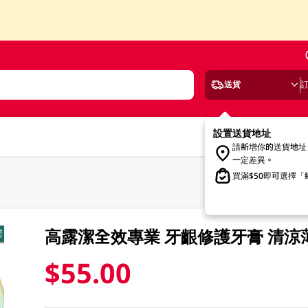
送貨
設置送貨地址
請新增你的送貨地址
一定差異。
買滿$50即可選擇
高露潔全效專業 牙齦修護牙膏 清涼薄
$55.00