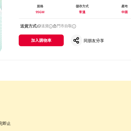
規格
儲存方式
產地
95GM
常溫
中國
送貨方式
送貨
門市自取
加入購物車
同朋友分享
完即止