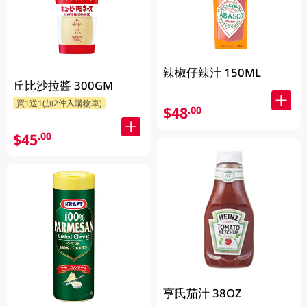
辣椒仔辣汁 150ML
丘比沙拉醬 300GM
買1送1(加2件入購物車)
$48
.00
$45
.00
亨氏茄汁 38OZ