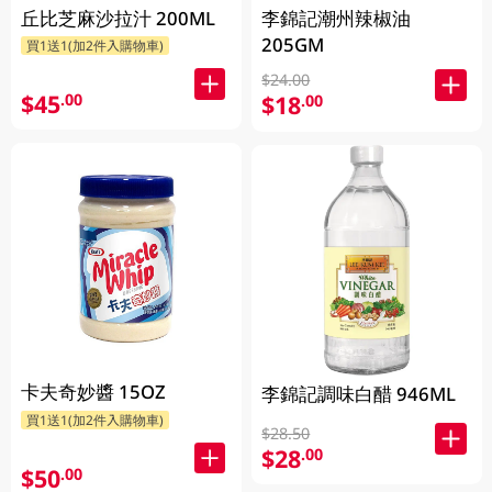
丘比芝麻沙拉汁 200ML
李錦記潮州辣椒油
205GM
買1送1(加2件入購物車)
$24.00
$45
.00
$18
.00
卡夫奇妙醬 15OZ
李錦記調味白醋 946ML
買1送1(加2件入購物車)
$28.50
$28
.00
$50
.00