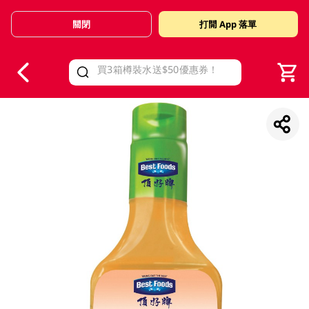
關閉
打開 App 落單
V
alid Until 30 June 2026