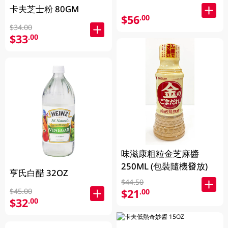
卡夫芝士粉 80GM
$56
.00
$34.00
$33
.00
味滋康粗粒金芝麻醬
250ML (包裝隨機發放)
亨氏白醋 32OZ
$44.50
$45.00
$21
.00
$32
.00