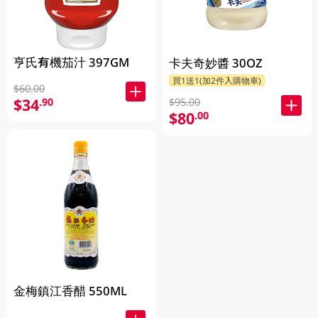
亨氏有機茄汁 397GM
卡夫奇妙醬 30OZ
買1送1(加2件入購物車)
$60.00
$34
.90
$95.00
$80
.00
金梅鎮江香醋 550ML