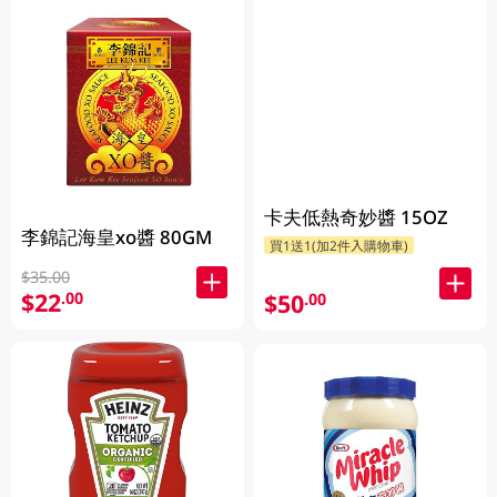
卡夫低熱奇妙醬 15OZ
李錦記海皇xo醬 80GM
買1送1(加2件入購物車)
$35.00
$22
.00
$50
.00