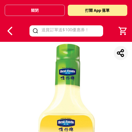
關閉
打開 App 落單
V
alid Until 30 June 2026