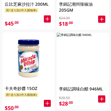
丘比芝麻沙拉汁 200ML
李錦記潮州辣椒油
205GM
買1送1(加2件入購物車)
$24.00
$45
.00
$18
.00
卡夫奇妙醬 15OZ
李錦記調味白醋 946ML
買1送1(加2件入購物車)
$28.50
$28
.00
$50
.00