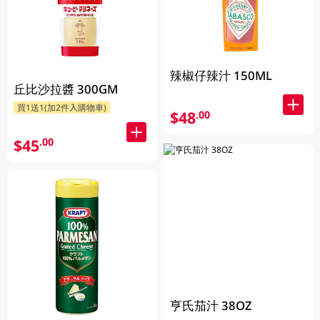
辣椒仔辣汁 150ML
丘比沙拉醬 300GM
買1送1(加2件入購物車)
$48
.00
$45
.00
亨氏茄汁 38OZ