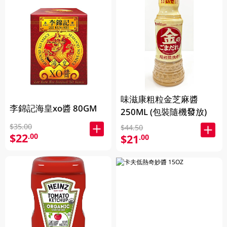
味滋康粗粒金芝麻醬
李錦記海皇xo醬 80GM
250ML (包裝隨機發放)
$35.00
$44.50
$22
.00
$21
.00