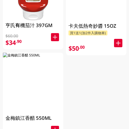
亨氏有機茄汁 397GM
卡夫低熱奇妙醬 15OZ
買1送1(加2件入購物車)
$60.00
$34
.90
$50
.00
金梅鎮江香醋 550ML